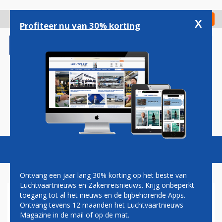
Overslaan
en
x
Digitaal Magazine
Registreer
Check in
naar
Profiteer nu van 30% korting
de
inhoud
gaan
Magazine
Podcasts
Vacatures
Toggl
naviga
Ontvang een jaar lang 30% korting op het beste van
Luchtvaartnieuws en Zakenreisnieuws. Krijg onbeperkt
toegang tot al het nieuws en de bijbehorende Apps.
SHERATON
Ontvang tevens 12 maanden het Luchtvaartnieuws
Magazine in de mail of op de mat.