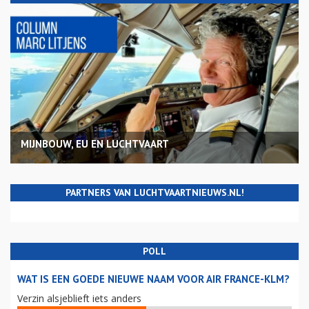
MIJNBOUW, EU EN LUCHTVAART
PARTNERS VAN LUCHTVAARTNIEUWS.NL!
POLL
WAT IS EEN GOEDE NIEUWE NAAM VOOR AIR FRANCE-KLM?
Verzin alsjeblieft iets anders