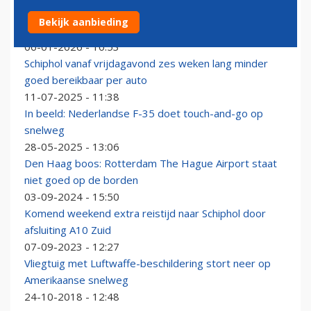
Geen duidelijkheid over toedracht crash eenmotorig
Bekijk aanbieding
toestel op A58
06-01-2026 - 10:53
Schiphol vanaf vrijdagavond zes weken lang minder
goed bereikbaar per auto
11-07-2025 - 11:38
In beeld: Nederlandse F-35 doet touch-and-go op
snelweg
28-05-2025 - 13:06
Den Haag boos: Rotterdam The Hague Airport staat
niet goed op de borden
03-09-2024 - 15:50
Komend weekend extra reistijd naar Schiphol door
afsluiting A10 Zuid
07-09-2023 - 12:27
Vliegtuig met Luftwaffe-beschildering stort neer op
Amerikaanse snelweg
24-10-2018 - 12:48