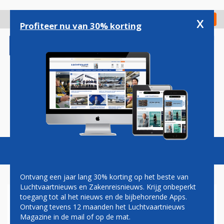
Overslaan
en
x
Digitaal Magazine
Registreer
Check in
naar
Profiteer nu van 30% korting
de
inhoud
gaan
Magazine
Podcasts
Vacatures
Toggl
naviga
Ontvang een jaar lang 30% korting op het beste van
Luchtvaartnieuws en Zakenreisnieuws. Krijg onbeperkt
toegang tot al het nieuws en de bijbehorende Apps.
SNELWEG
Ontvang tevens 12 maanden het Luchtvaartnieuws
Magazine in de mail of op de mat.