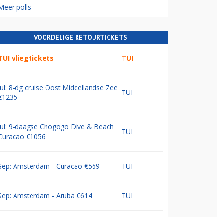
Meer polls
VOORDELIGE RETOURTICKETS
TUI vliegtickets
TUI
Jul: 8-dg cruise Oost Middellandse Zee
TUI
€1235
Jul: 9-daagse Chogogo Dive & Beach
TUI
Curacao €1056
Sep: Amsterdam - Curacao €569
TUI
Sep: Amsterdam - Aruba €614
TUI