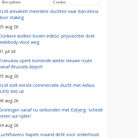
Best gelezen
Crashes
KLM annuleert meerdere vluchten naar Barcelona
door staking
05 aug 26
Donkere wolken boven IndiGo: prijsvechter doet
widebody-vloot weg
31 jul 26
Transavia opent komende winter nieuwe route
vanaf Brussels Airport
05 aug 26
KLM stelt eerste commerciële vlucht met Airbus
A350-900 uit
06 aug 26
Groningen vanaf nu verbonden met Esbjerg: 'scheelt
zeven uur rijden'
04 aug 26
Luchthavens Napels maand dicht voor onderhoud: