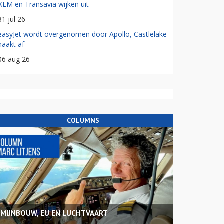
KLM en Transavia wijken uit
31 jul 26
easyJet wordt overgenomen door Apollo, Castlelake
haakt af
06 aug 26
COLUMNS
MIJNBOUW, EU EN LUCHTVAART