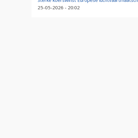
Sterke koerswinst Europese luchtvaartmaatscha
25-05-2026 - 20:02