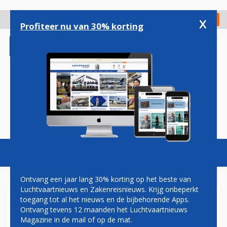
Overslaan
en
x
Digitaal Magazine
Registreer
Check in
naar
Profiteer nu van 30% korting
de
inhoud
gaan
Magazine
Podcasts
Vacatures
Toggl
naviga
Ontvang een jaar lang 30% korting op het beste van
Luchtvaartnieuws en Zakenreisnieuws. Krijg onbeperkt
toegang tot al het nieuws en de bijbehorende Apps.
TE KOOP
Ontvang tevens 12 maanden het Luchtvaartnieuws
Magazine in de mail of op de mat.