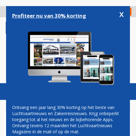
Overslaan
en
x
Digitaal Magazine
Registreer
Check in
naar
Profiteer nu van 30% korting
de
inhoud
gaan
Magazine
Podcasts
Vacatures
Toggl
naviga
Ontvang een jaar lang 30% korting op het beste van
Luchtvaartnieuws en Zakenreisnieuws. Krijg onbeperkt
toegang tot al het nieuws en de bijbehorende Apps.
TERUGKEER
Ontvang tevens 12 maanden het Luchtvaartnieuws
Magazine in de mail of op de mat.