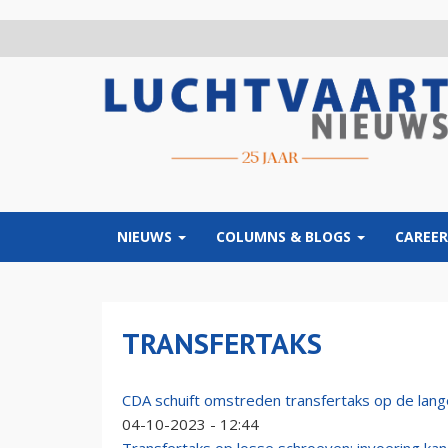
Overslaan
en
naar
de
inhoud
gaan
NIEUWS
COLUMNS & BLOGS
CAREER
TRANSFERTAKS
CDA schuift omstreden transfertaks op de lan
04-10-2023 - 12:44