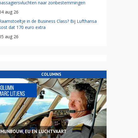
passagiersvluchten naar zonbestemmingen
04 aug 26
Raamstoeltje in de Business Class? Bij Lufthansa
kost dat 170 euro extra
05 aug 26
COLUMNS
MIJNBOUW, EU EN LUCHTVAART