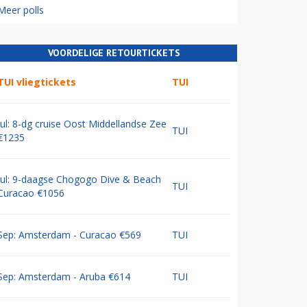
Meer polls
VOORDELIGE RETOURTICKETS
TUI vliegtickets
TUI
Jul: 8-dg cruise Oost Middellandse Zee
TUI
€1235
Jul: 9-daagse Chogogo Dive & Beach
TUI
Curacao €1056
Sep: Amsterdam - Curacao €569
TUI
Sep: Amsterdam - Aruba €614
TUI