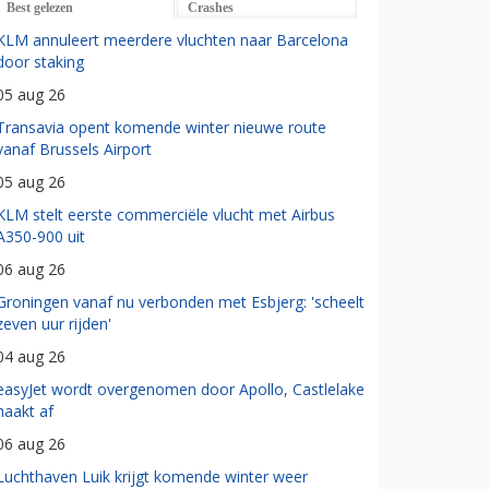
Best gelezen
Crashes
KLM annuleert meerdere vluchten naar Barcelona
door staking
05 aug 26
Transavia opent komende winter nieuwe route
vanaf Brussels Airport
05 aug 26
KLM stelt eerste commerciële vlucht met Airbus
A350-900 uit
06 aug 26
Groningen vanaf nu verbonden met Esbjerg: 'scheelt
zeven uur rijden'
04 aug 26
easyJet wordt overgenomen door Apollo, Castlelake
haakt af
06 aug 26
Luchthaven Luik krijgt komende winter weer