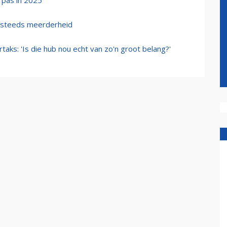
 pas in 2025
g steeds meerderheid
taks: 'Is die hub nou echt van zo'n groot belang?'