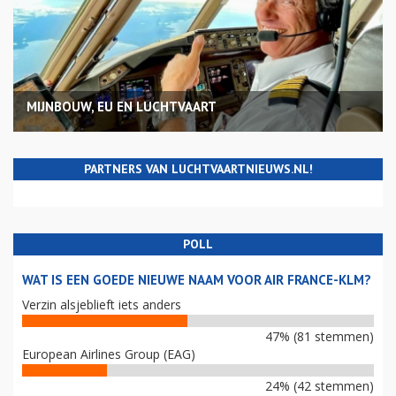
MIJNBOUW, EU EN LUCHTVAART
PARTNERS VAN LUCHTVAARTNIEUWS.NL!
POLL
WAT IS EEN GOEDE NIEUWE NAAM VOOR AIR FRANCE-KLM?
Verzin alsjeblieft iets anders
47% (81 stemmen)
European Airlines Group (EAG)
24% (42 stemmen)