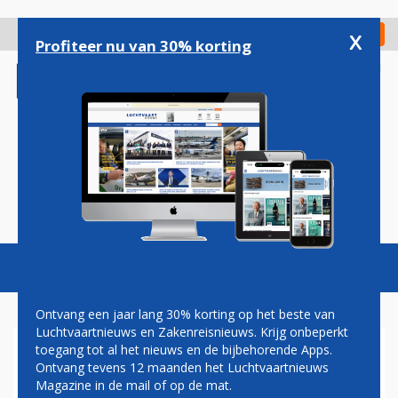
Overslaan
en
x
Digitaal Magazine
Registreer
Check in
naar
Profiteer nu van 30% korting
de
inhoud
gaan
Magazine
Podcasts
Vacatures
Toggl
naviga
Ontvang een jaar lang 30% korting op het beste van
Luchtvaartnieuws en Zakenreisnieuws. Krijg onbeperkt
toegang tot al het nieuws en de bijbehorende Apps.
VERDUBBELING
Ontvang tevens 12 maanden het Luchtvaartnieuws
Magazine in de mail of op de mat.