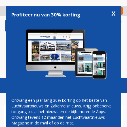
Overslaan
en
x
Digitaal Magazine
Registreer
Check in
naar
Profiteer nu van 30% korting
de
inhoud
gaan
Magazine
Podcasts
Vacatures
Toggl
naviga
Ontvang een jaar lang 30% korting op het beste van
Luchtvaartnieuws en Zakenreisnieuws. Krijg onbeperkt
toegang tot al het nieuws en de bijbehorende Apps.
VERKOOP
Ontvang tevens 12 maanden het Luchtvaartnieuws
Magazine in de mail of op de mat.