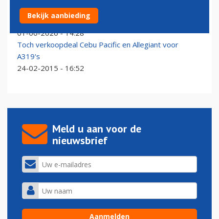
Vracht en catering weg van Schiphol-Centrum: deal van
Bekijk aanbieding
'een miljard' met KLM rond
01-06-2026 - 14:28
Toch verkoopdeal Cebu Pacific en Allegiant voor
A319's
24-02-2015 - 16:52
Meld u aan voor de
nieuwsbrief