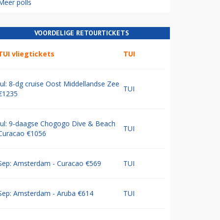
Meer polls
VOORDELIGE RETOURTICKETS
TUI vliegtickets
TUI
Jul: 8-dg cruise Oost Middellandse Zee
TUI
€1235
Jul: 9-daagse Chogogo Dive & Beach
TUI
Curacao €1056
Sep: Amsterdam - Curacao €569
TUI
Sep: Amsterdam - Aruba €614
TUI