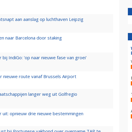
tsnapt aan aanslag op luchthaven Leipzig
n naar Barcelona door staking
 bij IndiGo: 'op naar nieuwe fase van groei'
 nieuwe route vanaf Brussels Airport
aatschappijen langer weg uit Golfregio
er uit: opnieuw drie nieuwe bestemmingen
rust bij Portugese vakbond over overname TAP te