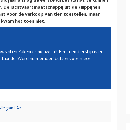
it jaar alsnog de eerste Airbus A319's te kunnen
. De luchtvaartmaatschappij uit de Filippijnen
ant voor de verkoop van tien toestellen, maar
 kwam het toen niet.
ws.nl en Zakenreisnieuws.nl? Een membership is er
erstaande 'Word nu member' button voor meer
legiant Air