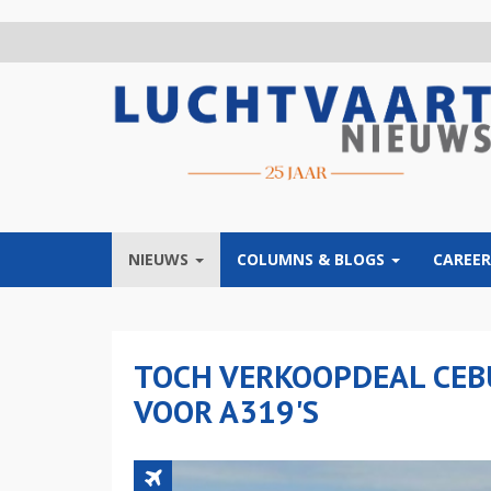
Overslaan
en
naar
de
inhoud
gaan
NIEUWS
COLUMNS & BLOGS
CAREER
TOCH VERKOOPDEAL CEBU
VOOR A319'S