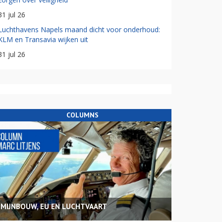
31 jul 26
Luchthavens Napels maand dicht voor onderhoud:
KLM en Transavia wijken uit
31 jul 26
COLUMNS
MIJNBOUW, EU EN LUCHTVAART