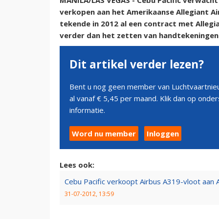
MANILA/LAS VEGAS - Cebu Pacific verwacht d
verkopen aan het Amerikaanse Allegiant Air
tekende in 2012 al een contract met Allegi
verder dan het zetten van handtekeningen
Dit artikel verder lezen?
Bent u nog geen member van Luchtvaartnieu
al vanaf € 5,45 per maand. Klik dan op ond
informatie.
Word nu member
Inloggen
Lees ook:
Cebu Pacific verkoopt Airbus A319-vloot aan Al
31-07-2012, 13:59