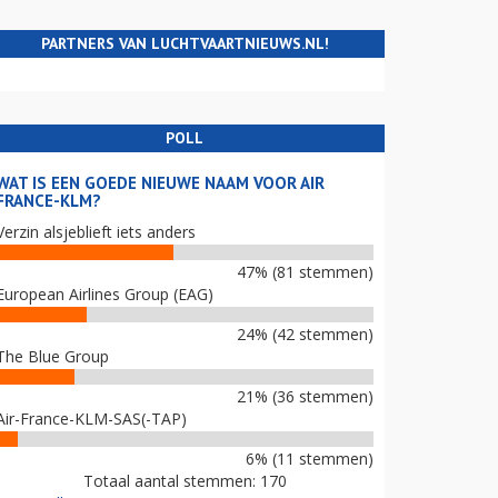
PARTNERS VAN LUCHTVAARTNIEUWS.NL!
POLL
WAT IS EEN GOEDE NIEUWE NAAM VOOR AIR
FRANCE-KLM?
Verzin alsjeblieft iets anders
47% (81 stemmen)
European Airlines Group (EAG)
24% (42 stemmen)
The Blue Group
21% (36 stemmen)
Air-France-KLM-SAS(-TAP)
6% (11 stemmen)
Totaal aantal stemmen: 170