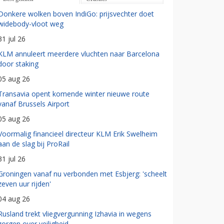
Donkere wolken boven IndiGo: prijsvechter doet
widebody-vloot weg
31 jul 26
KLM annuleert meerdere vluchten naar Barcelona
door staking
05 aug 26
Transavia opent komende winter nieuwe route
vanaf Brussels Airport
05 aug 26
Voormalig financieel directeur KLM Erik Swelheim
aan de slag bij ProRail
31 jul 26
Groningen vanaf nu verbonden met Esbjerg: 'scheelt
zeven uur rijden'
04 aug 26
Rusland trekt vliegvergunning Izhavia in wegens
zorgen over veiligheid