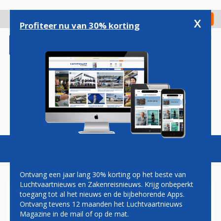
Overslaan
en
x
Digitaal Magazine
Registreer
Check in
naar
Profiteer nu van 30% korting
de
inhoud
gaan
Magazine
Podcasts
Vacatures
Toggl
naviga
Ontvang een jaar lang 30% korting op het beste van
Luchtvaartnieuws en Zakenreisnieuws. Krijg onbeperkt
toegang tot al het nieuws en de bijbehorende Apps.
VFW-614
Ontvang tevens 12 maanden het Luchtvaartnieuws
Magazine in de mail of op de mat.