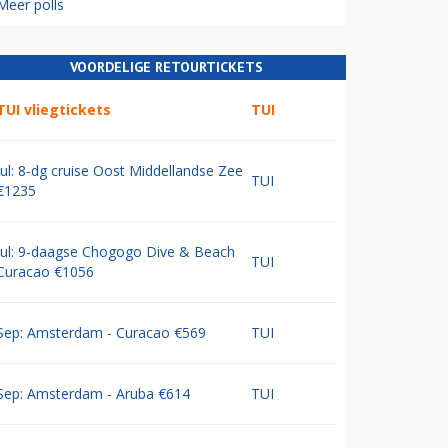
Meer polls
VOORDELIGE RETOURTICKETS
TUI vliegtickets
TUI
Jul: 8-dg cruise Oost Middellandse Zee
TUI
€1235
Jul: 9-daagse Chogogo Dive & Beach
TUI
Curacao €1056
Sep: Amsterdam - Curacao €569
TUI
Sep: Amsterdam - Aruba €614
TUI