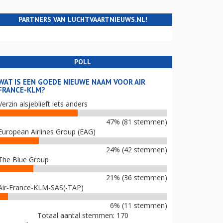
PARTNERS VAN LUCHTVAARTNIEUWS.NL!
POLL
WAT IS EEN GOEDE NIEUWE NAAM VOOR AIR
FRANCE-KLM?
Verzin alsjeblieft iets anders
47% (81 stemmen)
European Airlines Group (EAG)
24% (42 stemmen)
The Blue Group
21% (36 stemmen)
Air-France-KLM-SAS(-TAP)
6% (11 stemmen)
Totaal aantal stemmen: 170