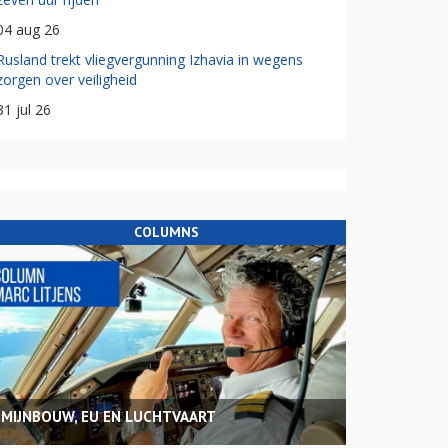
04 aug 26
Rusland trekt vliegvergunning Izhavia in wegens
zorgen over veiligheid
31 jul 26
COLUMNS
MIJNBOUW, EU EN LUCHTVAART