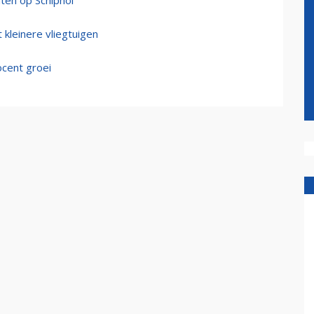
hten op Schiphol
 kleinere vliegtuigen
cent groei