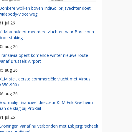
Donkere wolken boven IndiGo: prijsvechter doet
widebody-vloot weg
31 jul 26
KLM annuleert meerdere vluchten naar Barcelona
door staking
05 aug 26
Transavia opent komende winter nieuwe route
vanaf Brussels Airport
05 aug 26
KLM stelt eerste commerciële vlucht met Airbus
A350-900 uit
06 aug 26
Voormalig financieel directeur KLM Erik Swelheim
aan de slag bij ProRail
31 jul 26
Groningen vanaf nu verbonden met Esbjerg: 'scheelt
zeven uur rijden'