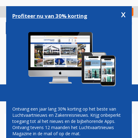
Overslaan
en
x
Digitaal Magazine
Registreer
Check in
naar
Profiteer nu van 30% korting
de
inhoud
gaan
Magazine
Podcasts
Vacatures
Toggl
naviga
Ontvang een jaar lang 30% korting op het beste van
Luchtvaartnieuws en Zakenreisnieuws. Krijg onbeperkt
toegang tot al het nieuws en de bijbehorende Apps.
EUROCONTROL: IN 2020
Ontvang tevens 12 maanden het Luchtvaartnieuws
WAREN VLUCHTEN KORTER,
Magazine in de mail of op de mat.