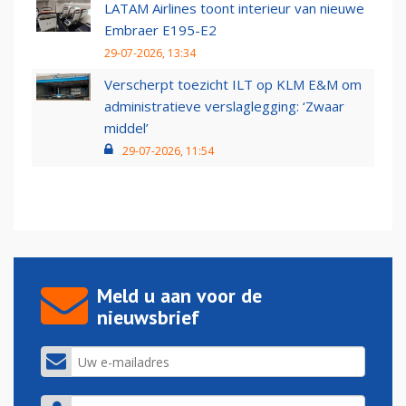
LATAM Airlines toont interieur van nieuwe
Embraer E195-E2
29-07-2026, 13:34
Verscherpt toezicht ILT op KLM E&M om
administratieve verslaglegging: ‘Zwaar
middel’
29-07-2026, 11:54
Meld u aan voor de
nieuwsbrief