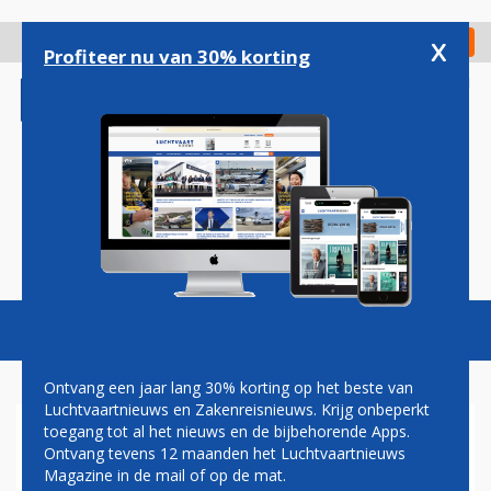
Overslaan
en
x
Digitaal Magazine
Registreer
Check in
naar
Profiteer nu van 30% korting
de
inhoud
gaan
Magazine
Podcasts
Vacatures
Toggl
naviga
Ontvang een jaar lang 30% korting op het beste van
Luchtvaartnieuws en Zakenreisnieuws. Krijg onbeperkt
toegang tot al het nieuws en de bijbehorende Apps.
EUROCONTROL: IN 2020
Ontvang tevens 12 maanden het Luchtvaartnieuws
WAREN VLUCHTEN KORTER,
Magazine in de mail of op de mat.