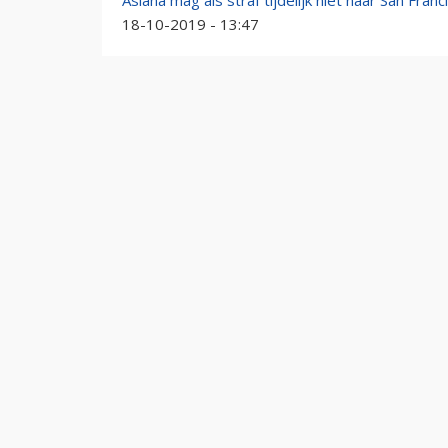
Asiana mag als straf tijdelijk niet naar San Franc
18-10-2019 - 13:47