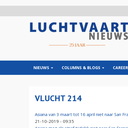
Overslaan
en
naar
de
inhoud
gaan
NIEUWS
COLUMNS & BLOGS
CAREER
VLUCHT 214
Asiana van 3 maart tot 16 april niet naar San Fr
21-10-2019 - 09:35