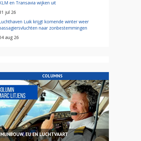
KLM en Transavia wijken uit
31 jul 26
Luchthaven Luik krijgt komende winter weer
passagiersvluchten naar zonbestemmingen
04 aug 26
COLUMNS
MIJNBOUW, EU EN LUCHTVAART