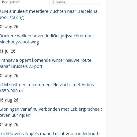
Best gelezen
Crashes
KLM annuleert meerdere vluchten naar Barcelona
door staking
05 aug 26
Donkere wolken boven IndiGo: prijsvechter doet
widebody-vloot weg
31 jul 26
Transavia opent komende winter nieuwe route
vanaf Brussels Airport
05 aug 26
KLM stelt eerste commerciële vlucht met Airbus
A350-900 uit
06 aug 26
Groningen vanaf nu verbonden met Esbjerg: 'scheelt
zeven uur rijden'
04 aug 26
Luchthavens Napels maand dicht voor onderhoud: