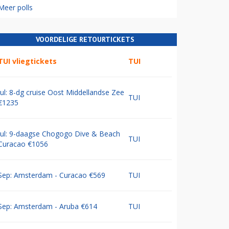
Meer polls
VOORDELIGE RETOURTICKETS
TUI vliegtickets
TUI
Jul: 8-dg cruise Oost Middellandse Zee
TUI
€1235
Jul: 9-daagse Chogogo Dive & Beach
TUI
Curacao €1056
Sep: Amsterdam - Curacao €569
TUI
Sep: Amsterdam - Aruba €614
TUI