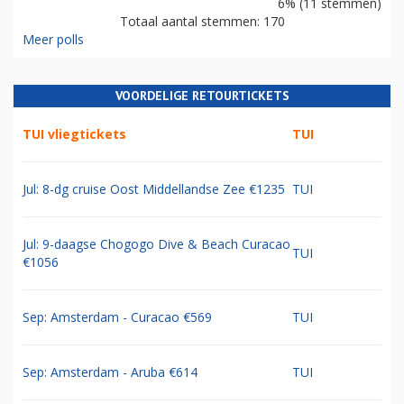
6% (11 stemmen)
Totaal aantal stemmen: 170
Meer polls
VOORDELIGE RETOURTICKETS
TUI vliegtickets
TUI
Jul: 8-dg cruise Oost Middellandse Zee €1235
TUI
Jul: 9-daagse Chogogo Dive & Beach Curacao
TUI
€1056
Sep: Amsterdam - Curacao €569
TUI
Sep: Amsterdam - Aruba €614
TUI