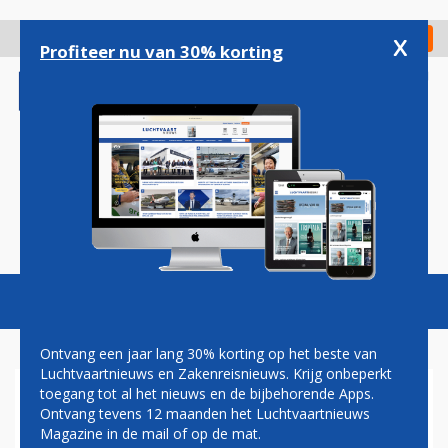
Overslaan
en
x
Digitaal Magazine
Registreer
Check in
naar
Profiteer nu van 30% korting
de
inhoud
gaan
Magazine
Podcasts
Vacatures
Toggl
naviga
Ontvang een jaar lang 30% korting op het beste van
Luchtvaartnieuws en Zakenreisnieuws. Krijg onbeperkt
toegang tot al het nieuws en de bijbehorende Apps.
ASIANA VAN 3 MAART TOT
Ontvang tevens 12 maanden het Luchtvaartnieuws
16 APRIL NIET NAAR SAN
Magazine in de mail of op de mat.