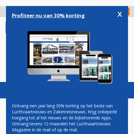
Overslaan
en
x
Digitaal Magazine
Registreer
Check in
naar
Profiteer nu van 30% korting
de
inhoud
gaan
Magazine
Podcasts
Vacatures
Toggl
naviga
Ontvang een jaar lang 30% korting op het beste van
Luchtvaartnieuws en Zakenreisnieuws. Krijg onbeperkt
toegang tot al het nieuws en de bijbehorende Apps.
ASIANA VAN 3 MAART TOT
Ontvang tevens 12 maanden het Luchtvaartnieuws
16 APRIL NIET NAAR SAN
Magazine in de mail of op de mat.