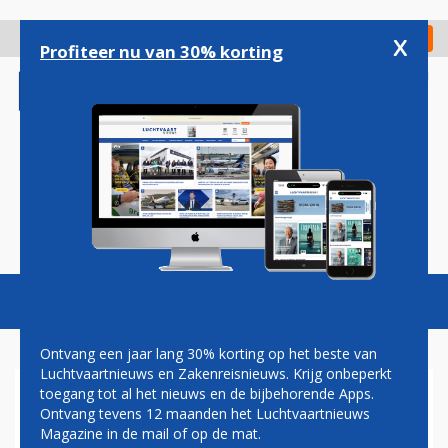
Overslaan
en
x
Digitaal Magazine
Registreer
Check in
naar
Profiteer nu van 30% korting
de
inhoud
gaan
Magazine
Podcasts
Vacatures
Toggl
naviga
Ontvang een jaar lang 30% korting op het beste van
Luchtvaartnieuws en Zakenreisnieuws. Krijg onbeperkt
toegang tot al het nieuws en de bijbehorende Apps.
VOLTACHEM
Ontvang tevens 12 maanden het Luchtvaartnieuws
Magazine in de mail of op de mat.