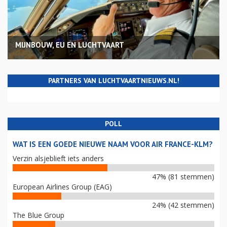
MIJNBOUW, EU EN LUCHTVAART
PARTNERS VAN LUCHTVAARTNIEUWS.NL!
POLL
WAT IS EEN GOEDE NIEUWE NAAM VOOR AIR FRANCE-KLM?
Verzin alsjeblieft iets anders
47% (81 stemmen)
European Airlines Group (EAG)
24% (42 stemmen)
The Blue Group