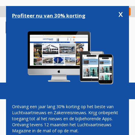
Overslaan
en
x
Digitaal Magazine
Registreer
Check in
naar
Profiteer nu van 30% korting
de
inhoud
gaan
Magazine
Podcasts
Vacatures
Toggl
naviga
Ontvang een jaar lang 30% korting op het beste van
Luchtvaartnieuws en Zakenreisnieuws. Krijg onbeperkt
toegang tot al het nieuws en de bijbehorende Apps.
VULKAANAS
Ontvang tevens 12 maanden het Luchtvaartnieuws
Magazine in de mail of op de mat.