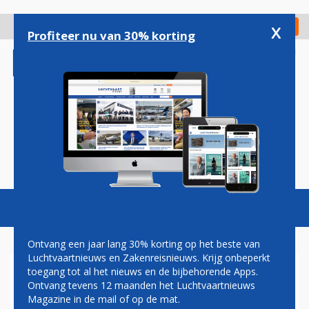
Overslaan
en
x
Digitaal Magazine
Registreer
Check in
naar
Profiteer nu van 30% korting
de
inhoud
gaan
Magazine
Podcasts
Vacatures
Toggl
naviga
Ontvang een jaar lang 30% korting op het beste van
Luchtvaartnieuws en Zakenreisnieuws. Krijg onbeperkt
toegang tot al het nieuws en de bijbehorende Apps.
WETHOUDER
Ontvang tevens 12 maanden het Luchtvaartnieuws
Magazine in de mail of op de mat.