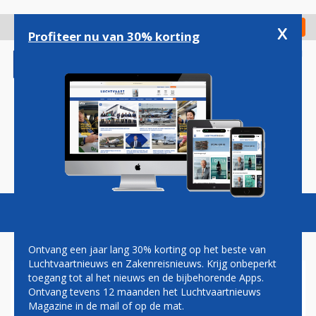
Overslaan
en
x
Digitaal Magazine
Registreer
Check in
naar
Profiteer nu van 30% korting
de
inhoud
gaan
Magazine
Podcasts
Vacatures
Toggl
naviga
Ontvang een jaar lang 30% korting op het beste van
Luchtvaartnieuws en Zakenreisnieuws. Krijg onbeperkt
toegang tot al het nieuws en de bijbehorende Apps.
XIAMEN
Ontvang tevens 12 maanden het Luchtvaartnieuws
Magazine in de mail of op de mat.