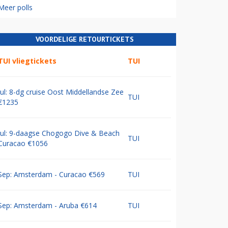
Meer polls
VOORDELIGE RETOURTICKETS
TUI vliegtickets
TUI
Jul: 8-dg cruise Oost Middellandse Zee
TUI
€1235
Jul: 9-daagse Chogogo Dive & Beach
TUI
Curacao €1056
Sep: Amsterdam - Curacao €569
TUI
Sep: Amsterdam - Aruba €614
TUI