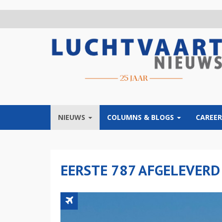
Overslaan
en
naar
de
inhoud
gaan
NIEUWS
COLUMNS & BLOGS
CAREER
EERSTE 787 AFGELEVERD