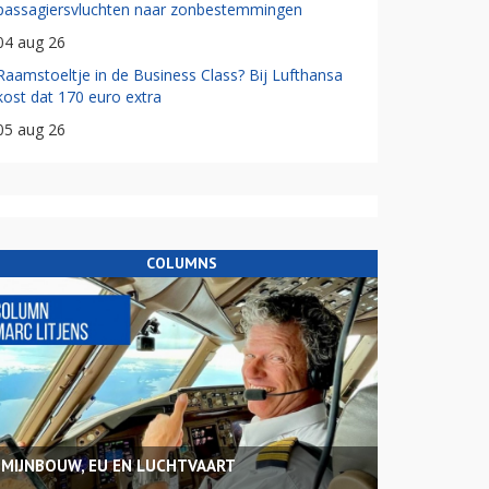
passagiersvluchten naar zonbestemmingen
04 aug 26
Raamstoeltje in de Business Class? Bij Lufthansa
kost dat 170 euro extra
05 aug 26
COLUMNS
MIJNBOUW, EU EN LUCHTVAART