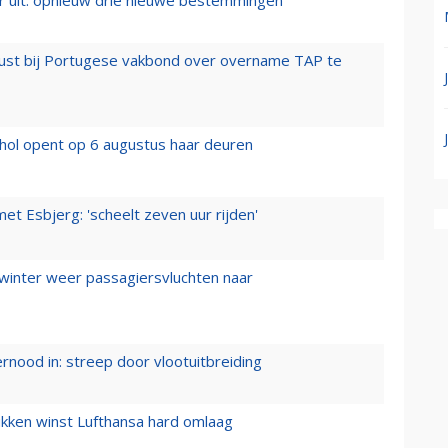
rust bij Portugese vakbond over overname TAP te
hol opent op 6 augustus haar deuren
t Esbjerg: 'scheelt zeven uur rijden'
 winter weer passagiersvluchten naar
ernood in: streep door vlootuitbreiding
ukken winst Lufthansa hard omlaag