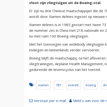
vloot zijn vliegtuigen uit de Boeing-stal.
Er zijn nu drie Chinese maatschappijen die de 
wordt door Xiamen Airlines ingezet op nieuwe 
Xiamen Airlines is in 1985 gestart met twee 73
de nummer zes in China met 218 nationale en 26
nu met ruim 100 Boeing-vliegtuigen.
Met het toevoegen van
widebod
y vliegtuigen 
invliegen en binnenlands verder vervoeren.
Boeing blijft de maatschappij, na het aflevere
vliegtrainingen, Airplane Health Management, 
gedurende de levenscyclus van het toestel.
xiamen
787
everett
boeing
dr
Verstuur per e-mail
Meld u aan voor de 