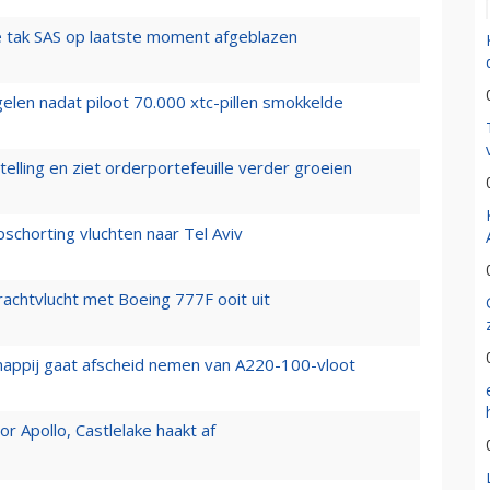
 tak SAS op laatste moment afgeblazen
elen nadat piloot 70.000 xtc-pillen smokkelde
elling en ziet orderportefeuille verder groeien
chorting vluchten naar Tel Aviv
vrachtvlucht met Boeing 777F ooit uit
happij gaat afscheid nemen van A220-100-vloot
 Apollo, Castlelake haakt af