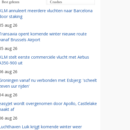
Best gelezen
Crashes
KLM annuleert meerdere vluchten naar Barcelona
door staking
05 aug 26
Transavia opent komende winter nieuwe route
vanaf Brussels Airport
05 aug 26
KLM stelt eerste commerciële vlucht met Airbus
A350-900 uit
06 aug 26
Groningen vanaf nu verbonden met Esbjerg: 'scheelt
zeven uur rijden'
04 aug 26
easyJet wordt overgenomen door Apollo, Castlelake
haakt af
06 aug 26
Luchthaven Luik krijgt komende winter weer