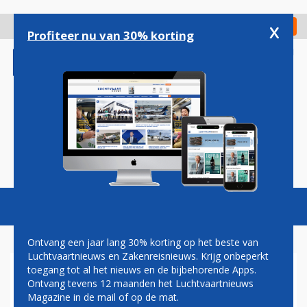
Overslaan
en
x
Digitaal Magazine
Registreer
Check in
naar
Profiteer nu van 30% korting
de
inhoud
gaan
Magazine
Podcasts
Vacatures
Toggl
naviga
Ontvang een jaar lang 30% korting op het beste van
Luchtvaartnieuws en Zakenreisnieuws. Krijg onbeperkt
toegang tot al het nieuws en de bijbehorende Apps.
EERSTE 787 AFGELEVERD
Ontvang tevens 12 maanden het Luchtvaartnieuws
AAN XIAMEN AIRLINES
Magazine in de mail of op de mat.