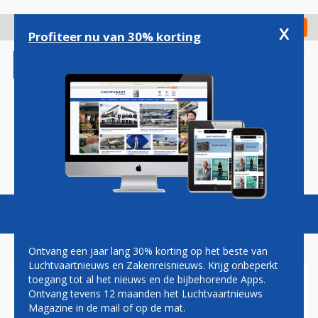
Overslaan
en
x
Digitaal Magazine
Registreer
Check in
naar
Profiteer nu van 30% korting
de
inhoud
gaan
Magazine
Podcasts
Vacatures
Toggl
naviga
Ontvang een jaar lang 30% korting op het beste van
Luchtvaartnieuws en Zakenreisnieuws. Krijg onbeperkt
toegang tot al het nieuws en de bijbehorende Apps.
ZÜRICH AIRPORT
Ontvang tevens 12 maanden het Luchtvaartnieuws
Magazine in de mail of op de mat.