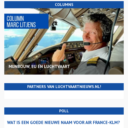
COLUMNS
MIJNBOUW, EU EN LUCHTVAART
PARTNERS VAN LUCHTVAARTNIEUWS.NL!
POLL
WAT IS EEN GOEDE NIEUWE NAAM VOOR AIR FRANCE-KLM?