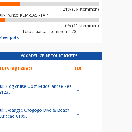
21% (36 stemmen)
Air-France-KLM-SAS(-TAP)
6% (11 stemmen)
Totaal aantal stemmen: 170
Meer polls
VOORDELIGE RETOURTICKETS
TUI vliegtickets
TUI
Jul: 8-dg cruise Oost Middellandse Zee
TUI
€1235
Jul: 9-daagse Chogogo Dive & Beach
TUI
Curacao €1056