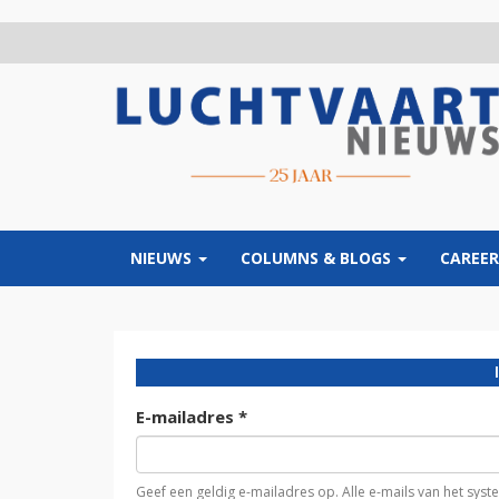
Overslaan
en
naar
de
inhoud
gaan
NIEUWS
COLUMNS & BLOGS
CAREER
E-mailadres
*
Geef een geldig e-mailadres op. Alle e-mails van het sys