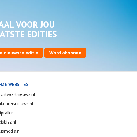
AAL VOOR JOU
ATSTE EDITIES
e nieuwste editie
Word abonnee
NZE WEBSITES
chtvaartnieuws.nl
kenreisnieuws.nl
iptalk.nl
isbizz.nl
ismedia.nl