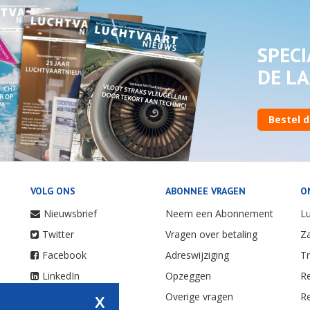
SPECI
DE LA
Bestel d
VOLG ONS
ABONNEE VRAGEN
O
Nieuwsbrief
Neem een Abonnement
Lu
Twitter
Vragen over betaling
Za
Facebook
Adreswijziging
Tr
LinkedIn
Opzeggen
Re
x
Youtube
Overige vragen
Re