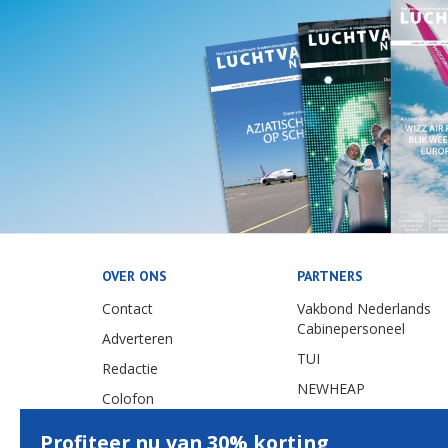
OVER ONS
PARTNERS
Contact
Vakbond Nederlands
Cabinepersoneel
Adverteren
TUI
Redactie
NEWHEAP
Colofon
Privacy & Cookiebeleid
Profiteer nu van 30% korting