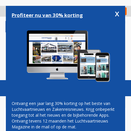
Overslaan
en
x
Digitaal Magazine
Registreer
Check in
naar
Profiteer nu van 30% korting
de
inhoud
gaan
Magazine
Podcasts
Vacatures
Toggl
naviga
Ontvang een jaar lang 30% korting op het beste van
Luchtvaartnieuws en Zakenreisnieuws. Krijg onbeperkt
toegang tot al het nieuws en de bijbehorende Apps.
SCHIPHOL
Ontvang tevens 12 maanden het Luchtvaartnieuws
Magazine in de mail of op de mat.