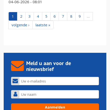
04-06-2026 - 08:01
1
2
3
4
5
6
7
8
9
…
volgende ›
laatste »
Meld u aan voor de
nieuwsbrief