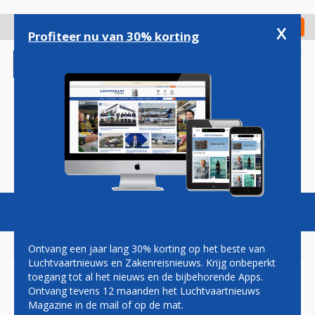
Overslaan
en
x
Digitaal Magazine
Registreer
Check in
naar
Profiteer nu van 30% korting
de
inhoud
gaan
Magazine
Podcasts
Vacatures
Toggl
naviga
Ontvang een jaar lang 30% korting op het beste van
Luchtvaartnieuws en Zakenreisnieuws. Krijg onbeperkt
toegang tot al het nieuws en de bijbehorende Apps.
BOEING 737 NEXT
Ontvang tevens 12 maanden het Luchtvaartnieuws
GENERATION
Magazine in de mail of op de mat.