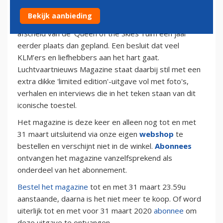
KLM voerde zondag de laatste passagiersvluchten uit
Bekijk aanbieding
met de Boeing 747. Vanwege de coronacrisis vindt het
afscheid van de ‘Queen of the Skies’ ruim een jaar
eerder plaats dan gepland. Een besluit dat veel
KLM’ers en liefhebbers aan het hart gaat.
Luchtvaartnieuws Magazine staat daarbij stil met een
extra dikke 'limited edition'-uitgave vol met foto's,
verhalen en interviews die in het teken staan van dit
iconische toestel.
Het magazine is deze keer en alleen nog tot en met
31 maart uitsluitend via onze eigen
webshop
te
bestellen en verschijnt niet in de winkel.
Abonnees
ontvangen het magazine vanzelfsprekend als
onderdeel van het abonnement.
Bestel het magazine
tot en met 31 maart 23.59u
aanstaande, daarna is het niet meer te koop. Of word
uiterlijk tot en met voor 31 maart 2020
abonnee
om
deze uitgave te ontvangen.