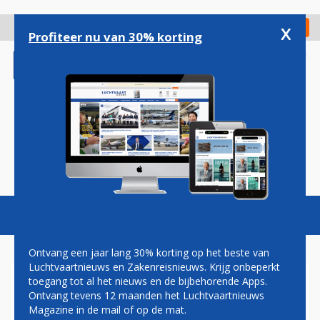
Overslaan
en
x
Digitaal Magazine
Registreer
Check in
naar
Profiteer nu van 30% korting
de
inhoud
gaan
Magazine
Podcasts
Vacatures
Toggl
naviga
Ontvang een jaar lang 30% korting op het beste van
Luchtvaartnieuws en Zakenreisnieuws. Krijg onbeperkt
toegang tot al het nieuws en de bijbehorende Apps.
BOEING-747-KLM
Ontvang tevens 12 maanden het Luchtvaartnieuws
Magazine in de mail of op de mat.