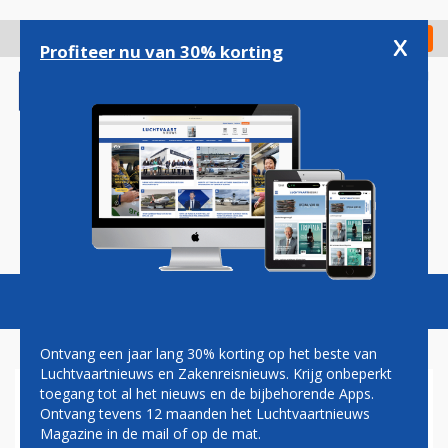
Overslaan
en
x
Digitaal Magazine
Registreer
Check in
naar
Profiteer nu van 30% korting
de
inhoud
gaan
Magazine
Podcasts
Vacatures
Toggl
naviga
Ontvang een jaar lang 30% korting op het beste van
Luchtvaartnieuws en Zakenreisnieuws. Krijg onbeperkt
toegang tot al het nieuws en de bijbehorende Apps.
DE COMEBACK VAN EEN
Ontvang tevens 12 maanden het Luchtvaartnieuws
LUCHTREUS
Magazine in de mail of op de mat.