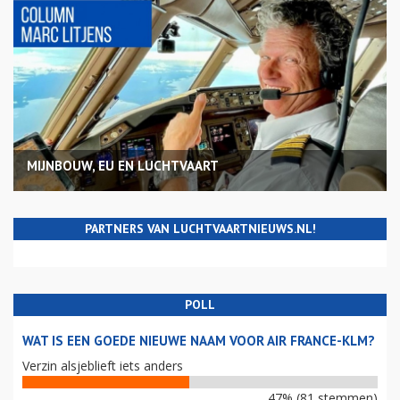
MIJNBOUW, EU EN LUCHTVAART
PARTNERS VAN LUCHTVAARTNIEUWS.NL!
POLL
WAT IS EEN GOEDE NIEUWE NAAM VOOR AIR FRANCE-KLM?
Verzin alsjeblieft iets anders
47% (81 stemmen)