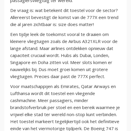
passagiersvliegtuig ter wereld.
De vraag is: wat betekent dit toestel voor de sector?
Allereerst bevestigt de komst van de 777X een trend
die al jaren zichtbaar is: size does matter!
Een tijdje leek de toekomst vooral te draaien om
kleinere vliegtuigen zoals de Airbus A321XLR voor de
lange afstand. Maar airlines ontdekken opnieuw dat
capaciteit cruciaal wordt. Hubs als Dubai, Londen,
Singapore en Doha zitten vol. Meer slots komen er
nauwelijks bij. Dus moet groei komen uit grotere
vliegtuigen. Precies daar past de 777X perfect.
Voor maatschappijen als Emirates, Qatar Airways en
Lufthansa wordt dit toestel een vliegende
cashmachine. Meer passagiers, minder
brandstofverbruik per stoel en een bereik waarmee je
vrijwel elke stad ter wereld non-stop kunt verbinden.
Het toestel markeert tegelijkertijd ook het definitieve
einde van het viermotorige tijdperk. De Boeing 747 is