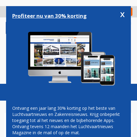
Overslaan
en
x
Digitaal Magazine
Registreer
Check in
naar
Profiteer nu van 30% korting
de
inhoud
gaan
Magazine
Podcasts
Vacatures
Toggl
naviga
Ontvang een jaar lang 30% korting op het beste van
Luchtvaartnieuws en Zakenreisnieuws. Krijg onbeperkt
toegang tot al het nieuws en de bijbehorende Apps.
RIEMEN VAST!
Ontvang tevens 12 maanden het Luchtvaartnieuws
Magazine in de mail of op de mat.