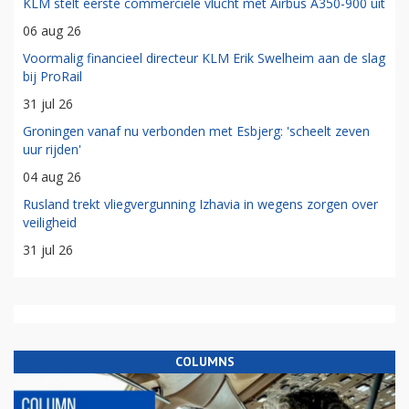
KLM stelt eerste commerciële vlucht met Airbus A350-900 uit
06 aug 26
Voormalig financieel directeur KLM Erik Swelheim aan de slag
bij ProRail
31 jul 26
Groningen vanaf nu verbonden met Esbjerg: 'scheelt zeven
uur rijden'
04 aug 26
Rusland trekt vliegvergunning Izhavia in wegens zorgen over
veiligheid
31 jul 26
COLUMNS