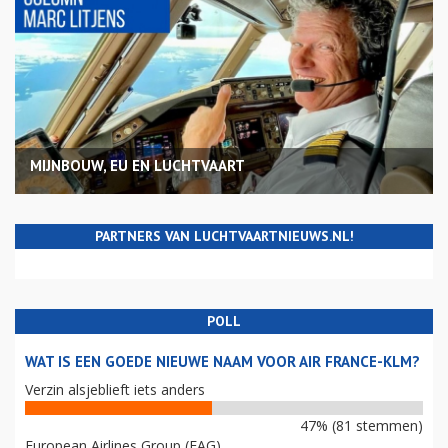
MIJNBOUW, EU EN LUCHTVAART
PARTNERS VAN LUCHTVAARTNIEUWS.NL!
POLL
WAT IS EEN GOEDE NIEUWE NAAM VOOR AIR FRANCE-KLM?
Verzin alsjeblieft iets anders
47% (81 stemmen)
European Airlines Group (EAG)