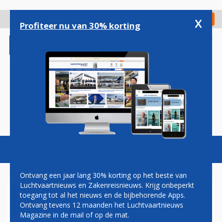
Overslaan
en
x
Digitaal Magazine
Registreer
Check in
naar
Profiteer nu van 30% korting
de
inhoud
gaan
Magazine
Podcasts
Vacatures
Toggl
naviga
Ontvang een jaar lang 30% korting op het beste van
Luchtvaartnieuws en Zakenreisnieuws. Krijg onbeperkt
toegang tot al het nieuws en de bijbehorende Apps.
RIEMEN VAST!
Ontvang tevens 12 maanden het Luchtvaartnieuws
Magazine in de mail of op de mat.