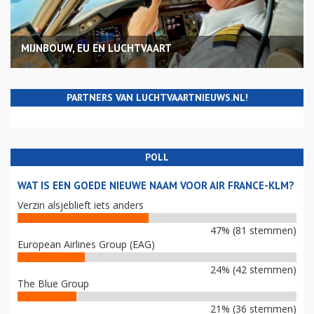
MIJNBOUW, EU EN LUCHTVAART
PARTNERS VAN LUCHTVAARTNIEUWS.NL!
POLL
WAT IS EEN GOEDE NIEUWE NAAM VOOR AIR FRANCE-KLM?
Verzin alsjeblieft iets anders
47% (81 stemmen)
European Airlines Group (EAG)
24% (42 stemmen)
The Blue Group
21% (36 stemmen)