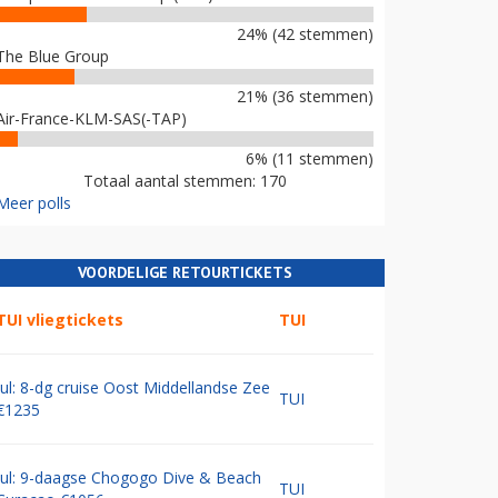
24% (42 stemmen)
The Blue Group
21% (36 stemmen)
Air-France-KLM-SAS(-TAP)
6% (11 stemmen)
Totaal aantal stemmen: 170
Meer polls
VOORDELIGE RETOURTICKETS
TUI vliegtickets
TUI
Jul: 8-dg cruise Oost Middellandse Zee
TUI
€1235
Jul: 9-daagse Chogogo Dive & Beach
TUI