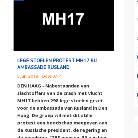
LEGE STOELEN PROTEST MH17 BIJ
AMBASSADE RUSLAND
8 juni 2018 | Door:
ANP
DEN HAAG - Nabestaanden van
slachtoffers van de crash met vlucht
MH17 hebben 298 lege stoelen gezet
voor de ambassade van Rusland in Den
Haag. De groep wil met dit stille
protest een boodschap meegeven aan
de Russische president, de regering en
de bevolking: "298 mensen, 80 van hen