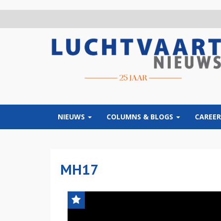
Overslaan
en
naar
de
inhoud
gaan
NIEUWS
COLUMNS & BLOGS
CAREER
MH17