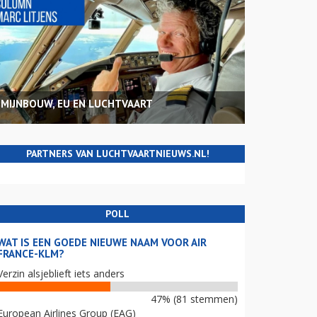
MIJNBOUW, EU EN LUCHTVAART
PARTNERS VAN LUCHTVAARTNIEUWS.NL!
POLL
WAT IS EEN GOEDE NIEUWE NAAM VOOR AIR
FRANCE-KLM?
Verzin alsjeblieft iets anders
47% (81 stemmen)
European Airlines Group (EAG)