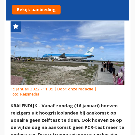
BONAIRE VERVALT
Bekijk aanbieding
15 januari 2022 - 11:05 | Door:
onze redactie
|
Foto: Reismedia
KRALENDIJK - Vanaf zondag (16 januari) hoeven
reizigers uit hoogrisicolanden bij aankomst op
Bonaire geen zelftest te doen. Ook hoeven ze op
de vijfde dag na aankomst geen PCR-test meer te
ondergaan. Deze strenge reisvoorwaarden zijn