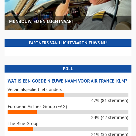
MIJNBOUW, EU EN LUCHTVAART
PARTNERS VAN LUCHTVAARTNIEUWS.NL!
POLL
WAT IS EEN GOEDE NIEUWE NAAM VOOR AIR FRANCE-KLM?
Verzin alsjeblieft iets anders
47% (81 stemmen)
European Airlines Group (EAG)
24% (42 stemmen)
The Blue Group
21% (36 stemmen)