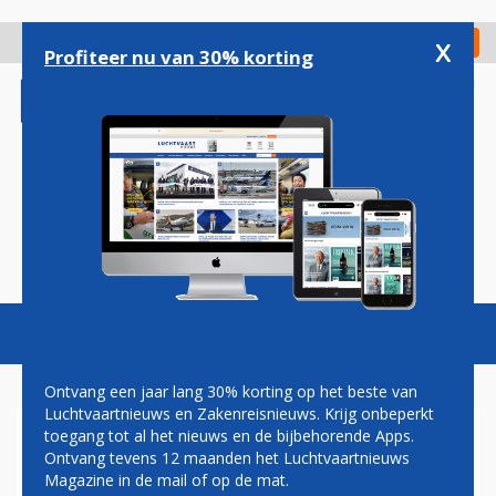
Overslaan
en
x
Digitaal Magazine
Registreer
Check in
naar
Profiteer nu van 30% korting
de
inhoud
gaan
Magazine
Podcasts
Vacatures
Toggl
naviga
Ontvang een jaar lang 30% korting op het beste van
Luchtvaartnieuws en Zakenreisnieuws. Krijg onbeperkt
toegang tot al het nieuws en de bijbehorende Apps.
ZELFTEST BIJ AANKOMST EN
Ontvang tevens 12 maanden het Luchtvaartnieuws
TEST NA VIJF DAGEN OP
Magazine in de mail of op de mat.