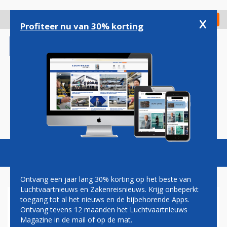
Overslaan
en
x
Digitaal Magazine
Registreer
Check in
naar
Profiteer nu van 30% korting
de
inhoud
gaan
Magazine
Podcasts
Vacatures
Toggl
naviga
Ontvang een jaar lang 30% korting op het beste van
Luchtvaartnieuws en Zakenreisnieuws. Krijg onbeperkt
toegang tot al het nieuws en de bijbehorende Apps.
OMNI GROUP AANWEZIG OP
Ontvang tevens 12 maanden het Luchtvaartnieuws
CAREER EXPERIENCE 2024
Magazine in de mail of op de mat.