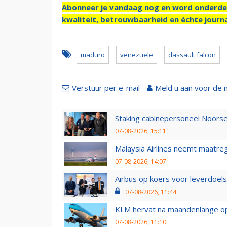
Abonneer je vandaag nog en word onderde
kwaliteit, betrouwbaarheid en échte journa
maduro
venezuele
dassault falcon
Verstuur per e-mail
Meld u aan voor de 
Staking cabinepersoneel Noorse
07-08-2026, 15:11
Malaysia Airlines neemt maatreg
07-08-2026, 14:07
Airbus op koers voor leverdoelst
07-08-2026, 11:44
KLM hervat na maandenlange ops
07-08-2026, 11:10