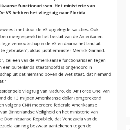
kaanse functionarissen. Het ministerie van
De VS hebben het vliegtuig naar Florida
jn geweest met door de VS opgelegde sancties. Ook
bben meegespeeld in het besluit van de Amerikanen.
en lege vennootschap in de VS en daarna het land uit
e gebruiken", aldus justitieminister Merrick Garland.
p", zei een van de Amerikaanse functionarissen tegen
n een buitenlands staatshoofd is ongehoord in
dschap uit dat niemand boven de wet staat, dat niemand
at."
sidentiële vliegtuig van Maduro, de 'Air Force One' van
rond de 13 miljoen Amerikaanse dollar (omgerekend
waren volgens CNN meerdere federale Amerikaanse
van Binnenlandse Veiligheid en het ministerie van
de Dominicaanse Republiek, dat Venezuela van de
nezuela kan nog bezwaar aantekenen tegen de