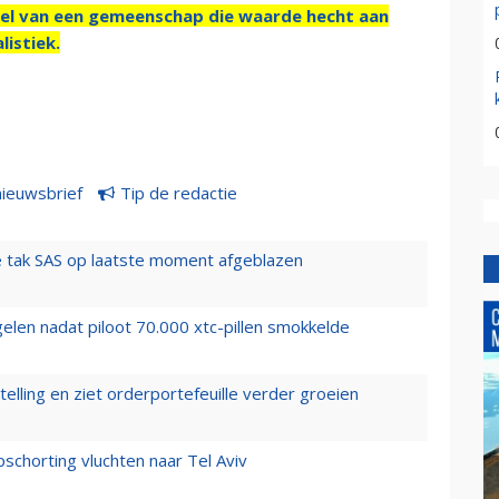
el van een gemeenschap die waarde hecht aan
listiek.
nieuwsbrief
Tip de redactie
 tak SAS op laatste moment afgeblazen
elen nadat piloot 70.000 xtc-pillen smokkelde
elling en ziet orderportefeuille verder groeien
chorting vluchten naar Tel Aviv