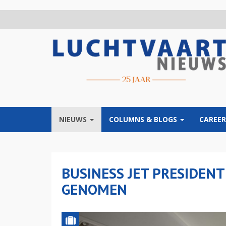
Overslaan
en
naar
de
inhoud
gaan
NIEUWS
COLUMNS & BLOGS
CAREER
BUSINESS JET PRESIDEN
GENOMEN