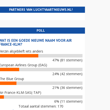
PARTNERS VAN LUCHTVAARTNIEUWS.NL!
POLL
WAT IS EEN GOEDE NIEUWE NAAM VOOR AIR
FRANCE-KLM?
Verzin alsjeblieft iets anders
47% (81 stemmen)
European Airlines Group (EAG)
24% (42 stemmen)
The Blue Group
21% (36 stemmen)
Air-France-KLM-SAS(-TAP)
6% (11 stemmen)
Totaal aantal stemmen: 170