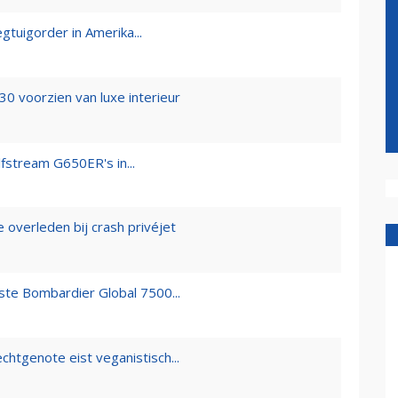
egtuigorder in Amerika...
30 voorzien van luxe interieur
fstream G650ER's in...
overleden bij crash privéjet
ste Bombardier Global 7500...
htgenote eist veganistisch...