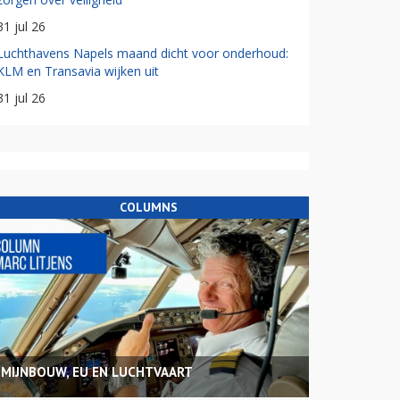
31 jul 26
Luchthavens Napels maand dicht voor onderhoud:
KLM en Transavia wijken uit
31 jul 26
COLUMNS
MIJNBOUW, EU EN LUCHTVAART