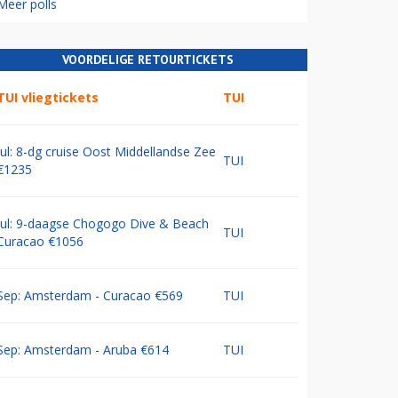
Meer polls
VOORDELIGE RETOURTICKETS
TUI vliegtickets
TUI
Jul: 8-dg cruise Oost Middellandse Zee
TUI
€1235
Jul: 9-daagse Chogogo Dive & Beach
TUI
Curacao €1056
Sep: Amsterdam - Curacao €569
TUI
Sep: Amsterdam - Aruba €614
TUI