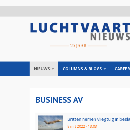
Overslaan
en
naar
de
inhoud
gaan
NIEUWS
COLUMNS & BLOGS
CAREER
BUSINESS AV
Britten nemen vliegtuig in besl
9 mrt 2022 - 13:03