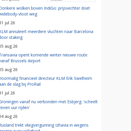
Donkere wolken boven IndiGo: prijsvechter doet
widebody-vloot weg
31 jul 26
KLM annuleert meerdere vluchten naar Barcelona
door staking
05 aug 26
Transavia opent komende winter nieuwe route
vanaf Brussels Airport
05 aug 26
Voormalig financieel directeur KLM Erik Swelheim
aan de slag bij ProRail
31 jul 26
Groningen vanaf nu verbonden met Esbjerg: 'scheelt
zeven uur rijden'
04 aug 26
Rusland trekt vliegvergunning Izhavia in wegens
zorgen over veiligheid