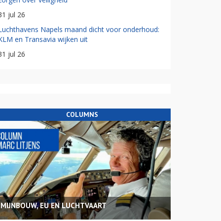
31 jul 26
Luchthavens Napels maand dicht voor onderhoud:
KLM en Transavia wijken uit
31 jul 26
COLUMNS
MIJNBOUW, EU EN LUCHTVAART