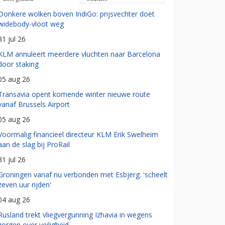
Donkere wolken boven IndiGo: prijsvechter doet
widebody-vloot weg
31 jul 26
KLM annuleert meerdere vluchten naar Barcelona
door staking
05 aug 26
Transavia opent komende winter nieuwe route
vanaf Brussels Airport
05 aug 26
Voormalig financieel directeur KLM Erik Swelheim
aan de slag bij ProRail
31 jul 26
Groningen vanaf nu verbonden met Esbjerg: 'scheelt
zeven uur rijden'
04 aug 26
Rusland trekt vliegvergunning Izhavia in wegens
zorgen over veiligheid