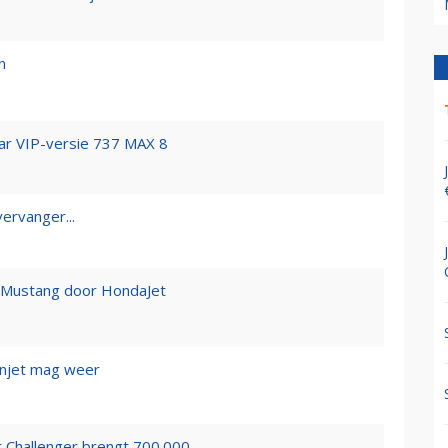
n
ar VIP-versie 737 MAX 8
vervanger...
n Mustang door HondaJet
enjet mag weer
Challenger brengt 700.000...