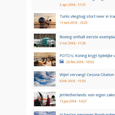
3 apr 2018 - 17:21
Turks vliegtuig stort neer in Ira
11 mrt 2018 - 18:25
Boeing onthult eerste exempla
3 mrt 2018 - 17:05
FOTO's: Koning krijgt tijdelijke 
20 feb 2018 - 10:52
WiJet vervangt Cessna Citatio
8 feb 2018 - 15:50
JetNetherlands: een eigen zak
13 jan 2018 - 14:27
In beslag genomen Bombardier 