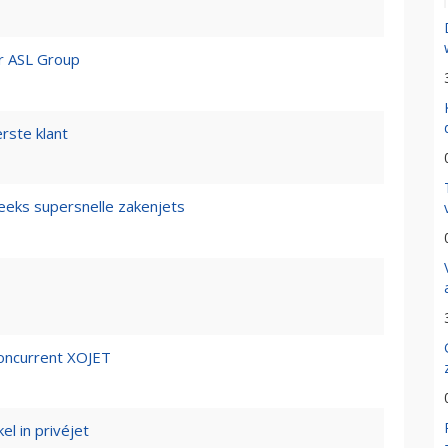
or ASL Group
rste klant
eeks supersnelle zakenjets
concurrent XOJET
l in privéjet