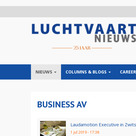
Overslaan
en
naar
de
inhoud
gaan
NIEUWS
COLUMNS & BLOGS
CAREER
BUSINESS AV
Laudamotion Executive in Zwit
1 jul 2019 - 17:38