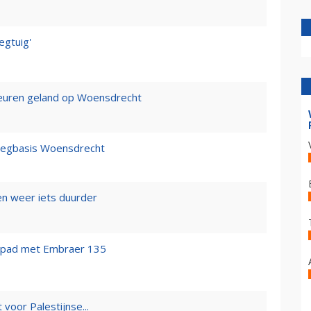
egtuig'
kleuren geland op Woensdrecht
iegbasis Woensdrecht
n weer iets duurder
p pad met Embraer 135
voor Palestijnse...