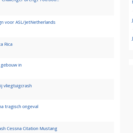
gn voor ASL/JetNetherlands
a Rica
t gebouw in
 vliegtuigcrash
 na tragisch ongeval
ash Cessna Citation Mustang