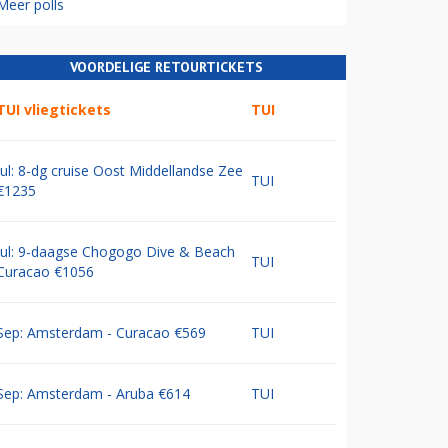
Meer polls
VOORDELIGE RETOURTICKETS
TUI vliegtickets
TUI
Jul: 8-dg cruise Oost Middellandse Zee
TUI
€1235
Jul: 9-daagse Chogogo Dive & Beach
TUI
Curacao €1056
Sep: Amsterdam - Curacao €569
TUI
Sep: Amsterdam - Aruba €614
TUI