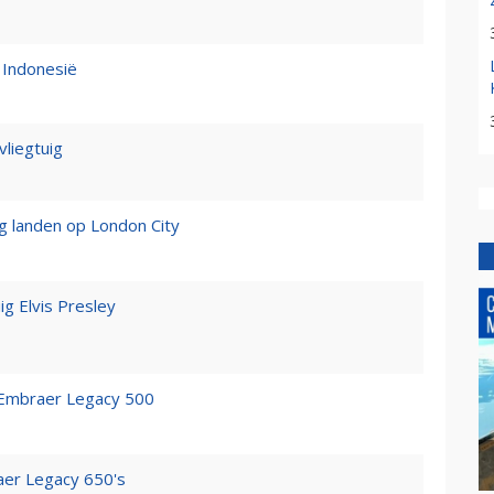
h Indonesië
vliegtuig
 landen op London City
ig Elvis Presley
t Embraer Legacy 500
aer Legacy 650's