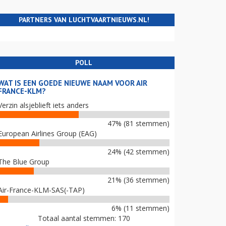
PARTNERS VAN LUCHTVAARTNIEUWS.NL!
POLL
WAT IS EEN GOEDE NIEUWE NAAM VOOR AIR
FRANCE-KLM?
Verzin alsjeblieft iets anders
47% (81 stemmen)
European Airlines Group (EAG)
24% (42 stemmen)
The Blue Group
21% (36 stemmen)
Air-France-KLM-SAS(-TAP)
6% (11 stemmen)
Totaal aantal stemmen: 170