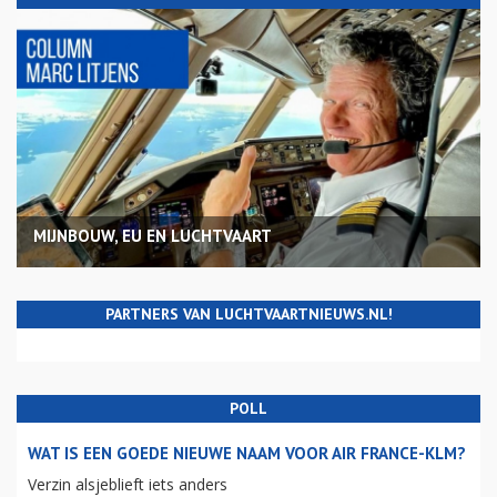
MIJNBOUW, EU EN LUCHTVAART
PARTNERS VAN LUCHTVAARTNIEUWS.NL!
POLL
WAT IS EEN GOEDE NIEUWE NAAM VOOR AIR FRANCE-KLM?
Verzin alsjeblieft iets anders