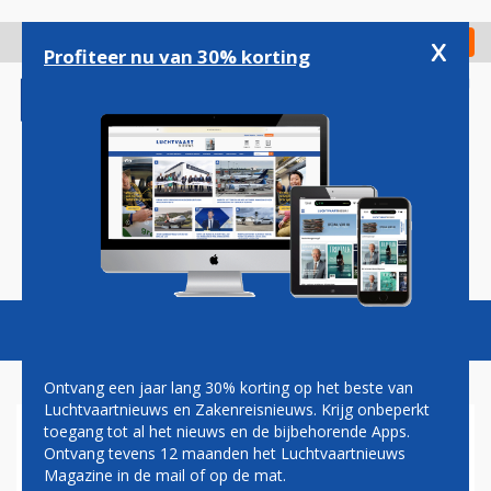
Overslaan
en
x
Digitaal Magazine
Registreer
Check in
naar
Profiteer nu van 30% korting
de
inhoud
gaan
Magazine
Podcasts
Vacatures
Toggl
naviga
Ontvang een jaar lang 30% korting op het beste van
Luchtvaartnieuws en Zakenreisnieuws. Krijg onbeperkt
toegang tot al het nieuws en de bijbehorende Apps.
ZEUSCH AVIATION KOOPT
Ontvang tevens 12 maanden het Luchtvaartnieuws
CATALINA-HANGAAR OP
Magazine in de mail of op de mat.