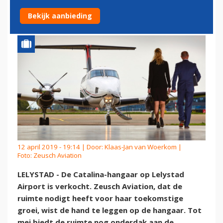
LELYSTAD AIRPORT
Bekijk aanbieding
12 april 2019 - 19:14 | Door:
Klaas-Jan van Woerkom
|
Foto: Zeusch Aviation
LELYSTAD - De Catalina-hangaar op Lelystad
Airport is verkocht. Zeusch Aviation, dat de
ruimte nodigt heeft voor haar toekomstige
groei, wist de hand te leggen op de hangaar. Tot
mei biedt de ruimte nog onderdak aan de