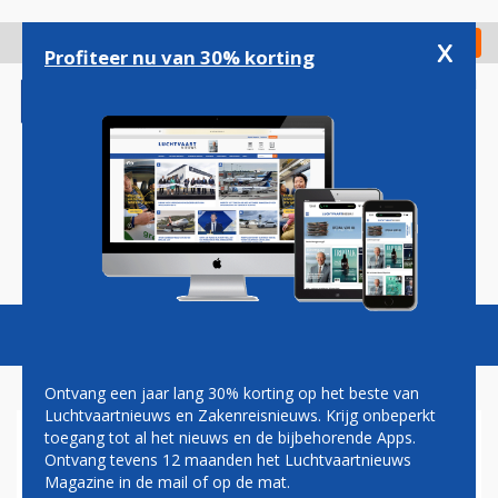
Overslaan
en
x
Digitaal Magazine
Registreer
Check in
naar
Profiteer nu van 30% korting
de
inhoud
gaan
Magazine
Podcasts
Vacatures
Toggl
naviga
Ontvang een jaar lang 30% korting op het beste van
Luchtvaartnieuws en Zakenreisnieuws. Krijg onbeperkt
toegang tot al het nieuws en de bijbehorende Apps.
OPRICHTERS KOPEN
Ontvang tevens 12 maanden het Luchtvaartnieuws
AANDELEN JETSUPPORT
Magazine in de mail of op de mat.