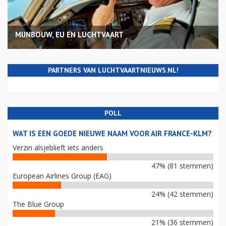
MIJNBOUW, EU EN LUCHTVAART
PARTNERS VAN LUCHTVAARTNIEUWS.NL!
POLL
WAT IS EEN GOEDE NIEUWE NAAM VOOR AIR FRANCE-KLM?
Verzin alsjeblieft iets anders
47% (81 stemmen)
European Airlines Group (EAG)
24% (42 stemmen)
The Blue Group
21% (36 stemmen)