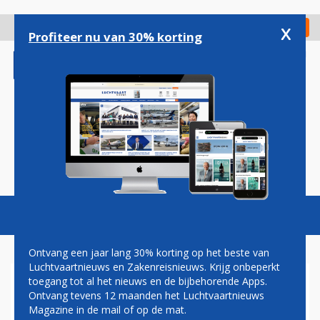
Overslaan
en
x
Digitaal Magazine
Registreer
Check in
naar
Profiteer nu van 30% korting
de
inhoud
gaan
Magazine
Podcasts
Vacatures
Toggl
naviga
Ontvang een jaar lang 30% korting op het beste van
Luchtvaartnieuws en Zakenreisnieuws. Krijg onbeperkt
toegang tot al het nieuws en de bijbehorende Apps.
ONGELUK MET NEDERLANDS
Ontvang tevens 12 maanden het Luchtvaartnieuws
VLIEGTUIG EIST TWEE
Magazine in de mail of op de mat.