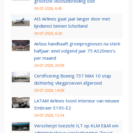
grootste vlootuitbreiding ooit
30-07-2026, 6:45
AIS Airlines gaat jaar langer door met
lijndienst binnen Schotland
30-07-2026, 6:30
Airbus handhaaft groeiprognoses na sterk
halfjaar: eind volgend jaar 75 A320neo’s
per maand
29-07-2026, 20:09
Certificering Boeing 737 MAX 10 stap
dichterbij: vliegproeven afgerond
29-07-2026, 14:09
LATAM Airlines toont interieur van nieuwe
Embraer E195-E2
29-07-2026, 13:34
Verscherpt toezicht ILT op KLM E&M om
administratieve verslaglegging: ‘Zwaar