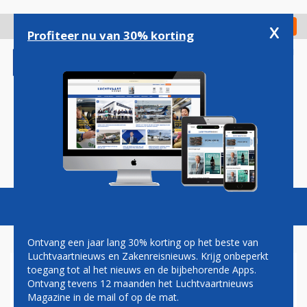
Overslaan
en
x
Digitaal Magazine
Registreer
Check in
naar
Profiteer nu van 30% korting
de
inhoud
gaan
Magazine
Podcasts
Vacatures
Toggl
naviga
Ontvang een jaar lang 30% korting op het beste van
Luchtvaartnieuws en Zakenreisnieuws. Krijg onbeperkt
toegang tot al het nieuws en de bijbehorende Apps.
COO WOLFENSBERGER STAPT
Ontvang tevens 12 maanden het Luchtvaartnieuws
OVER VAN BRUSSELS
Magazine in de mail of op de mat.