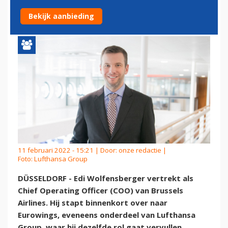
AIRLINES NAAR EUROWINGS
Bekijk aanbieding
11 februari 2022 - 15:21 | Door:
onze redactie
|
Foto: Lufthansa Group
DÜSSELDORF - Edi Wolfensberger vertrekt als
Chief Operating Officer (COO) van Brussels
Airlines. Hij stapt binnenkort over naar
Eurowings, eveneens onderdeel van Lufthansa
Group, waar hij dezelfde rol gaat vervullen.