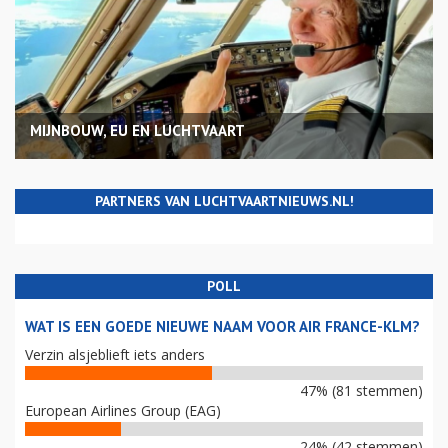
MIJNBOUW, EU EN LUCHTVAART
PARTNERS VAN LUCHTVAARTNIEUWS.NL!
POLL
WAT IS EEN GOEDE NIEUWE NAAM VOOR AIR FRANCE-KLM?
Verzin alsjeblieft iets anders
47% (81 stemmen)
European Airlines Group (EAG)
24% (42 stemmen)