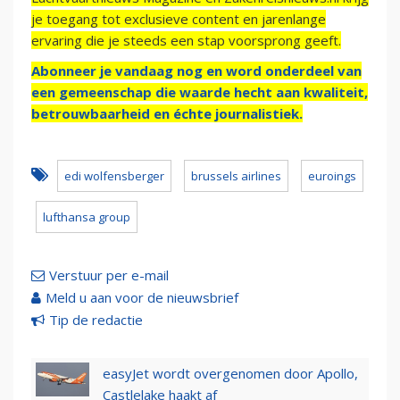
je toegang tot exclusieve content en jarenlange
ervaring die je steeds een stap voorsprong geeft.
Abonneer je vandaag nog en word onderdeel van
een gemeenschap die waarde hecht aan kwaliteit,
betrouwbaarheid en échte journalistiek.
edi wolfensberger
brussels airlines
euroings
lufthansa group
Verstuur per e-mail
Meld u aan voor de nieuwsbrief
Tip de redactie
easyJet wordt overgenomen door Apollo,
Castlelake haakt af