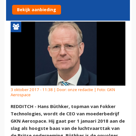
GKN AEROSPACE
Bekijk aanbieding
3 oktober 2017 - 11:38 | Door:
onze redactie
| Foto: GKN
Aerospace
REDDITCH - Hans Büthker, topman van Fokker
Technologies, wordt de CEO van moederbedrijf
GKN Aerospace. Hij gaat per 1 januari 2018 aan de
slag als hoogste baas van de luchtvaarttak van
de Britse onderneming. Büthker is de opvolger