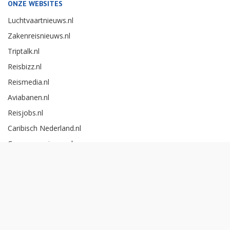
ONZE WEBSITES
Luchtvaartnieuws.nl
Zakenreisnieuws.nl
Triptalk.nl
Reisbizz.nl
Reismedia.nl
Aviabanen.nl
Reisjobs.nl
Caribisch Nederland.nl
Careerexperience.nl
Zakenreisawards.nl
Copyright Reismedia BV 2026 -
Cookieinstellingen