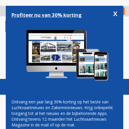
Overslaan
en
x
Digitaal Magazine
Registreer
Check in
naar
Profiteer nu van 30% korting
de
inhoud
gaan
Magazine
Podcasts
Vacatures
Toggl
naviga
Ontvang een jaar lang 30% korting op het beste van
Luchtvaartnieuws en Zakenreisnieuws. Krijg onbeperkt
toegang tot al het nieuws en de bijbehorende Apps.
FOKKER-TOPMAN WORDT
Ontvang tevens 12 maanden het Luchtvaartnieuws
CEO VAN MOEDERBEDRIJF
Magazine in de mail of op de mat.