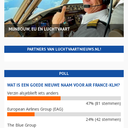
MIJNBOUW, EU EN LUCHTVAART
PARTNERS VAN LUCHTVAARTNIEUWS.NL!
POLL
WAT IS EEN GOEDE NIEUWE NAAM VOOR AIR FRANCE-KLM?
Verzin alsjeblieft iets anders
47% (81 stemmen)
European Airlines Group (EAG)
24% (42 stemmen)
The Blue Group