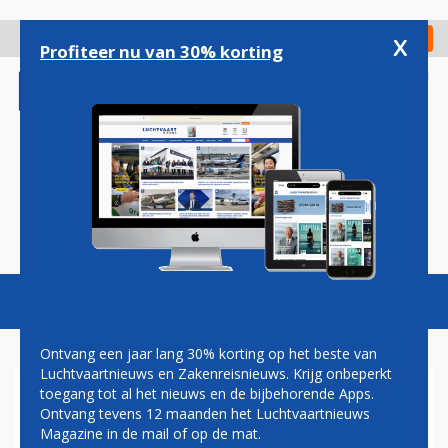
Overslaan
en
x
Digitaal Magazine
Registreer
Check in
naar
Profiteer nu van 30% korting
de
inhoud
gaan
Magazine
Podcasts
Vacatures
Toggl
naviga
Ontvang een jaar lang 30% korting op het beste van
Luchtvaartnieuws en Zakenreisnieuws. Krijg onbeperkt
toegang tot al het nieuws en de bijbehorende Apps.
LUCHTVAARTONDERNEMER
Ontvang tevens 12 maanden het Luchtvaartnieuws
DICK VERBURG GERIDDERD
Magazine in de mail of op de mat.