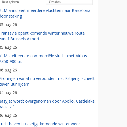
Best gelezen
Crashes
KLM annuleert meerdere vluchten naar Barcelona
door staking
05 aug 26
Transavia opent komende winter nieuwe route
vanaf Brussels Airport
05 aug 26
KLM stelt eerste commerciële vlucht met Airbus
A350-900 uit
06 aug 26
Groningen vanaf nu verbonden met Esbjerg: 'scheelt
zeven uur rijden'
04 aug 26
easyJet wordt overgenomen door Apollo, Castlelake
haakt af
06 aug 26
Luchthaven Luik krijgt komende winter weer