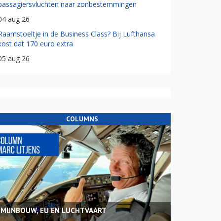
passagiersvluchten naar zonbestemmingen
04 aug 26
Raamstoeltje in de Business Class? Bij Lufthansa
kost dat 170 euro extra
05 aug 26
COLUMNS
MIJNBOUW, EU EN LUCHTVAART