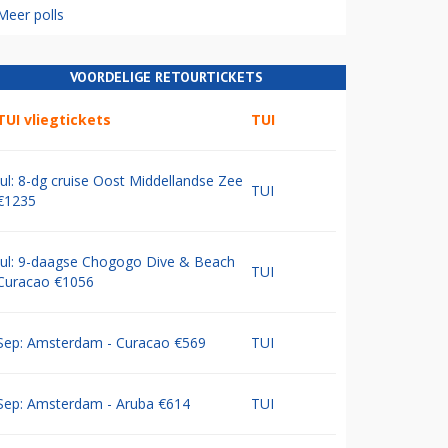
Meer polls
VOORDELIGE RETOURTICKETS
TUI vliegtickets
TUI
Jul: 8-dg cruise Oost Middellandse Zee
TUI
€1235
Jul: 9-daagse Chogogo Dive & Beach
TUI
Curacao €1056
Sep: Amsterdam - Curacao €569
TUI
Sep: Amsterdam - Aruba €614
TUI