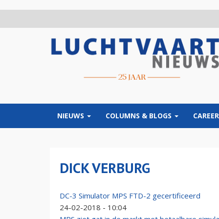
Overslaan
en
naar
de
inhoud
gaan
NIEUWS
COLUMNS & BLOGS
CAREER
DICK VERBURG
DC-3 Simulator MPS FTD-2 gecertificeerd
24-02-2018 - 10:04