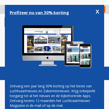
Overslaan
en
x
Digitaal Magazine
Registreer
Check in
naar
Profiteer nu van 30% korting
de
inhoud
gaan
Magazine
Podcasts
Vacatures
Toggl
naviga
Ontvang een jaar lang 30% korting op het beste van
Luchtvaartnieuws en Zakenreisnieuws. Krijg onbeperkt
toegang tot al het nieuws en de bijbehorende Apps.
MPS ZIET GAT IN DE MARKT
Ontvang tevens 12 maanden het Luchtvaartnieuws
MET BETAALBARE
Magazine in de mail of op de mat.