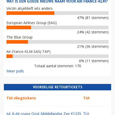
WAT IS EEN GOEDE NIEUWE NAAM VOOR AIR FRANCE-KLM?
Verzin alsjeblieft iets anders
47% (81 stemmen)
European Airlines Group (EAG)
24% (42 stemmen)
The Blue Group
21% (36 stemmen)
Air-France-KLM-SAS(-TAP)
6% (11 stemmen)
Totaal aantal stemmen: 170
Meer polls
VOORDELIGE RETOURTICKETS
TUI vliegtickets
TUI
Jul: 8-dg cruise Oost Middellandse Zee €1235
TUI