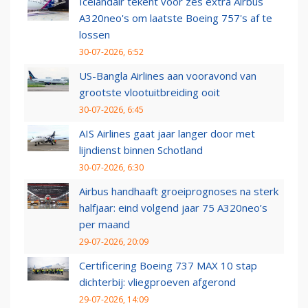
Icelandair tekent voor zes extra Airbus
A320neo's om laatste Boeing 757's af te
lossen
30-07-2026, 6:52
US-Bangla Airlines aan vooravond van
grootste vlootuitbreiding ooit
30-07-2026, 6:45
AIS Airlines gaat jaar langer door met
lijndienst binnen Schotland
30-07-2026, 6:30
Airbus handhaaft groeiprognoses na sterk
halfjaar: eind volgend jaar 75 A320neo’s
per maand
29-07-2026, 20:09
Certificering Boeing 737 MAX 10 stap
dichterbij: vliegproeven afgerond
29-07-2026, 14:09