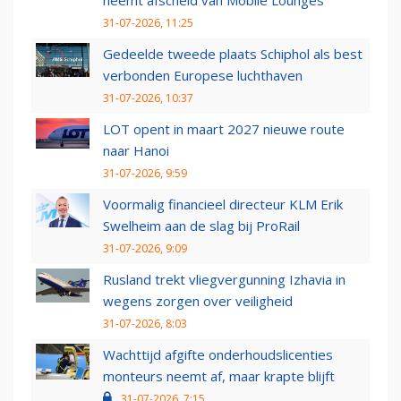
neemt afscheid van Mobile Lounges
31-07-2026, 11:25
Gedeelde tweede plaats Schiphol als best
verbonden Europese luchthaven
31-07-2026, 10:37
LOT opent in maart 2027 nieuwe route
naar Hanoi
31-07-2026, 9:59
Voormalig financieel directeur KLM Erik
Swelheim aan de slag bij ProRail
31-07-2026, 9:09
Rusland trekt vliegvergunning Izhavia in
wegens zorgen over veiligheid
31-07-2026, 8:03
Wachttijd afgifte onderhoudslicenties
monteurs neemt af, maar krapte blijft
31-07-2026, 7:15