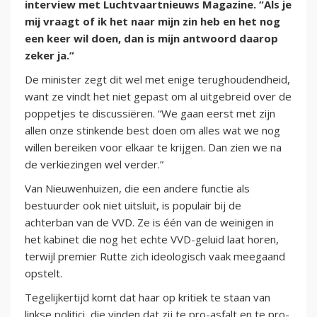
interview met Luchtvaartnieuws Magazine. “Als je
mij vraagt of ik het naar mijn zin heb en het nog
een keer wil doen, dan is mijn antwoord daarop
zeker ja.”
De minister zegt dit wel met enige terughoudendheid,
want ze vindt het niet gepast om al uitgebreid over de
poppetjes te discussiëren. “We gaan eerst met zijn
allen onze stinkende best doen om alles wat we nog
willen bereiken voor elkaar te krijgen. Dan zien we na
de verkiezingen wel verder.”
Van Nieuwenhuizen, die een andere functie als
bestuurder ook niet uitsluit, is populair bij de
achterban van de VVD. Ze is één van de weinigen in
het kabinet die nog het echte VVD-geluid laat horen,
terwijl premier Rutte zich ideologisch vaak meegaand
opstelt.
Tegelijkertijd komt dat haar op kritiek te staan van
linkse politici, die vinden dat zij te pro-asfalt en te pro-