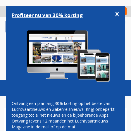
Overslaan
en
x
Digitaal Magazine
Registreer
Check in
naar
Profiteer nu van 30% korting
de
inhoud
gaan
Magazine
Podcasts
Vacatures
Toggl
naviga
Ontvang een jaar lang 30% korting op het beste van
Luchtvaartnieuws en Zakenreisnieuws. Krijg onbeperkt
toegang tot al het nieuws en de bijbehorende Apps.
VAN NIEUWENHUIZEN WIL
Ontvang tevens 12 maanden het Luchtvaartnieuws
GRAAG LANGER MINISTER
Magazine in de mail of op de mat.