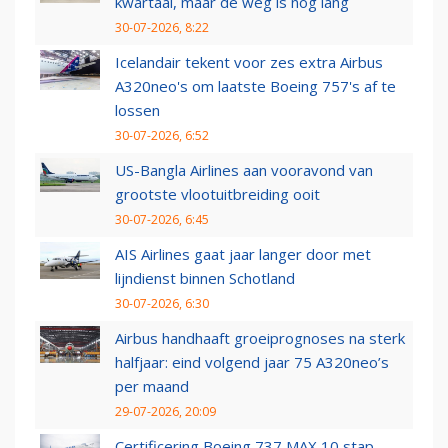
kwartaal, maar de weg is nog lang
30-07-2026, 8:22
Icelandair tekent voor zes extra Airbus
A320neo's om laatste Boeing 757's af te
lossen
30-07-2026, 6:52
US-Bangla Airlines aan vooravond van
grootste vlootuitbreiding ooit
30-07-2026, 6:45
AIS Airlines gaat jaar langer door met
lijndienst binnen Schotland
30-07-2026, 6:30
Airbus handhaaft groeiprognoses na sterk
halfjaar: eind volgend jaar 75 A320neo’s
per maand
29-07-2026, 20:09
Certificering Boeing 737 MAX 10 stap