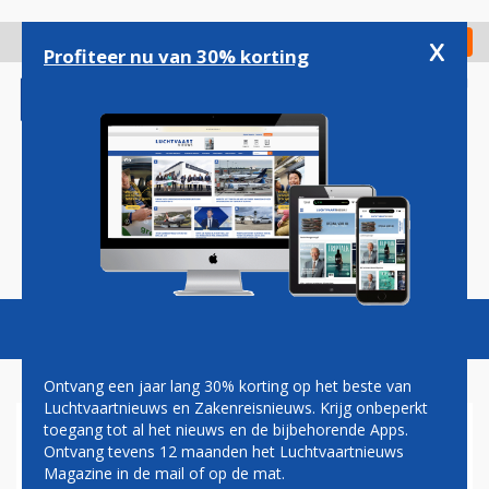
Overslaan
en
x
Digitaal Magazine
Registreer
Check in
naar
Profiteer nu van 30% korting
de
inhoud
gaan
Magazine
Podcasts
Vacatures
Toggl
naviga
Ontvang een jaar lang 30% korting op het beste van
Luchtvaartnieuws en Zakenreisnieuws. Krijg onbeperkt
toegang tot al het nieuws en de bijbehorende Apps.
AIRBUS STUDEERT OP
Ontvang tevens 12 maanden het Luchtvaartnieuws
AUTOMATISCH TCA-SYSTEEM
Magazine in de mail of op de mat.