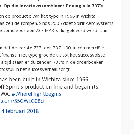
 Op die locatie assembleert Boeing alle 737’s.
n de productie van het type in 1966 in Wichita
s zelf de rompen. Sinds 2005 doet Spirit AeroSystems
 bestemd voor een 737 MAX 8 die geleverd wordt aan
den dat de eerste 737, een 737-100, in commerciële
fthansa. Het type groeide uit tot het succesvolste
 altijd staan er duizenden 737's in de orderboeken,
dstuk in het succesverhaal zorgt.
as been built in Wichita since 1966.
ff Spirit's production line and began its
, WA.
#WhereFlightBegins
er.com/S5GWLG08ci
14 februari 2018