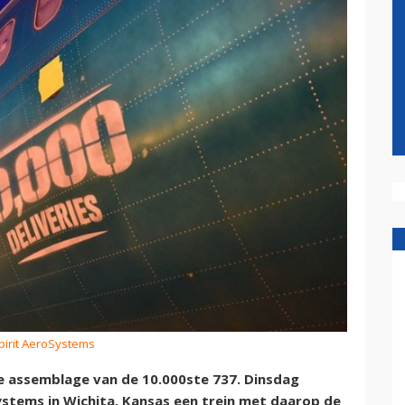
Spirit AeroSystems
 assemblage van de 10.000ste 737. Dinsdag
ystems in Wichita, Kansas een trein met daarop de