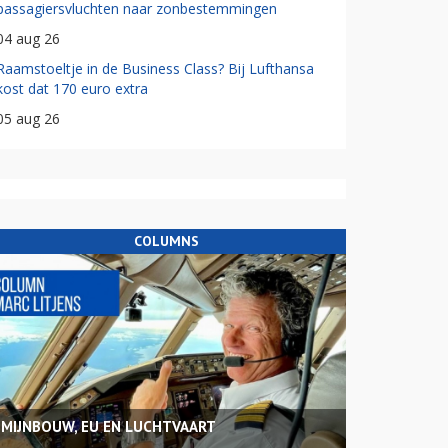
passagiersvluchten naar zonbestemmingen
04 aug 26
Raamstoeltje in de Business Class? Bij Lufthansa
kost dat 170 euro extra
05 aug 26
COLUMNS
MIJNBOUW, EU EN LUCHTVAART