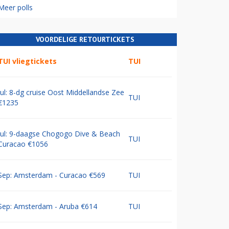
Meer polls
VOORDELIGE RETOURTICKETS
TUI vliegtickets
TUI
Jul: 8-dg cruise Oost Middellandse Zee
TUI
€1235
Jul: 9-daagse Chogogo Dive & Beach
TUI
Curacao €1056
Sep: Amsterdam - Curacao €569
TUI
Sep: Amsterdam - Aruba €614
TUI