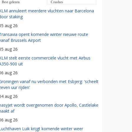
Best gelezen
Crashes
KLM annuleert meerdere vluchten naar Barcelona
door staking
05 aug 26
Transavia opent komende winter nieuwe route
vanaf Brussels Airport
05 aug 26
KLM stelt eerste commerciële vlucht met Airbus
A350-900 uit
06 aug 26
Groningen vanaf nu verbonden met Esbjerg: 'scheelt
zeven uur rijden'
04 aug 26
easyJet wordt overgenomen door Apollo, Castlelake
haakt af
06 aug 26
Luchthaven Luik krijgt komende winter weer