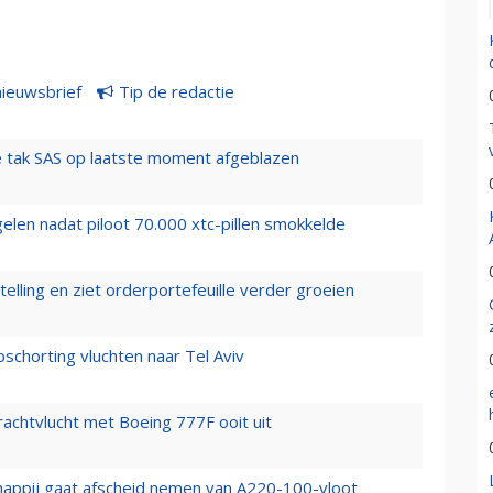
nieuwsbrief
Tip de redactie
 tak SAS op laatste moment afgeblazen
elen nadat piloot 70.000 xtc-pillen smokkelde
elling en ziet orderportefeuille verder groeien
chorting vluchten naar Tel Aviv
vrachtvlucht met Boeing 777F ooit uit
happij gaat afscheid nemen van A220-100-vloot