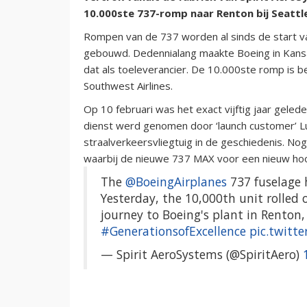
10.000ste 737-romp naar Renton bij Seattle.
Rompen van de 737 worden al sinds de start va
gebouwd. Dedennialang maakte Boeing in Kansa
dat als toeleverancier. De 10.000ste romp is
Southwest Airlines.
Op 10 februari was het exact vijftig jaar gele
dienst werd genomen door ‘launch customer’ Lu
straalverkeersvliegtuig in de geschiedenis. Nog
waarbij de nieuwe 737 MAX voor een nieuw hoof
The
@BoeingAirplanes
737 fuselage h
Yesterday, the 10,000th unit rolled o
journey to Boeing's plant in Renton
#GenerationsofExcellence
pic.twitt
— Spirit AeroSystems (@SpiritAero)