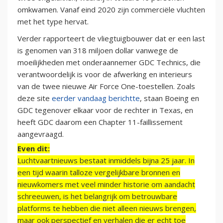
omkwamen. Vanaf eind 2020 zijn commerciële vluchten
met het type hervat.
Verder rapporteert de vliegtuigbouwer dat er een last
is genomen van 318 miljoen dollar vanwege de
moeilijkheden met onderaannemer GDC Technics, die
verantwoordelijk is voor de afwerking en interieurs
van de twee nieuwe Air Force One-toestellen. Zoals
deze site
eerder vandaag berichtte
, staan Boeing en
GDC tegenover elkaar voor de rechter in Texas, en
heeft GDC daarom een Chapter 11-faillissement
aangevraagd.
Even dit:
Luchtvaartnieuws bestaat inmiddels bijna 25 jaar. In
een tijd waarin talloze vergelijkbare bronnen en
nieuwkomers met veel minder historie om aandacht
schreeuwen, is het belangrijk om betrouwbare
platforms te hebben die niet alleen nieuws brengen,
maar ook perspectief en verhalen die er echt toe