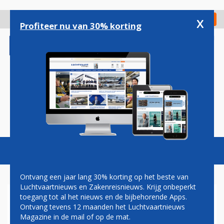
Overslaan
en
x
Digitaal Magazine
Registreer
Check in
naar
Profiteer nu van 30% korting
de
inhoud
gaan
Magazine
Podcasts
Vacatures
Toggl
naviga
Ontvang een jaar lang 30% korting op het beste van
Luchtvaartnieuws en Zakenreisnieuws. Krijg onbeperkt
toegang tot al het nieuws en de bijbehorende Apps.
BOEING BEPERKT VERLIEZEN;
Ontvang tevens 12 maanden het Luchtvaartnieuws
LEVERT MEER 737'S MAAR
Magazine in de mail of op de mat.