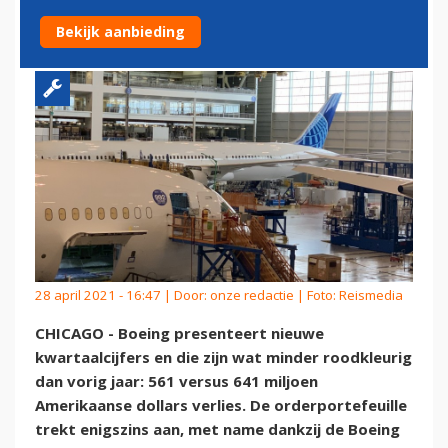
MINDER DREAMLINERS
Bekijk aanbieding
28 april 2021 - 16:47 | Door:
onze redactie
| Foto: Reismedia
CHICAGO - Boeing presenteert nieuwe
kwartaalcijfers en die zijn wat minder roodkleurig
dan vorig jaar: 561 versus 641 miljoen
Amerikaanse dollars verlies. De orderportefeuille
trekt enigszins aan, met name dankzij de Boeing