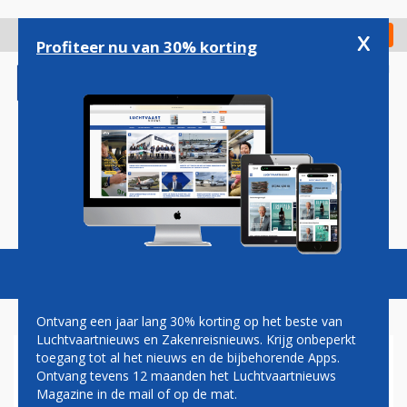
Overslaan
en
x
Digitaal Magazine
Registreer
Check in
naar
Profiteer nu van 30% korting
de
inhoud
gaan
Magazine
Podcasts
Vacatures
Toggl
naviga
Ontvang een jaar lang 30% korting op het beste van
Luchtvaartnieuws en Zakenreisnieuws. Krijg onbeperkt
toegang tot al het nieuws en de bijbehorende Apps.
BOEING STALT 737 MAX'EN
Ontvang tevens 12 maanden het Luchtvaartnieuws
OP PARKEERPLAATS
Magazine in de mail of op de mat.