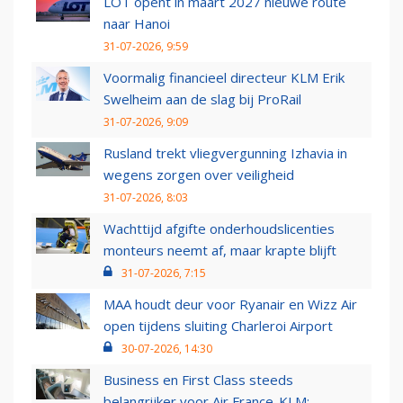
LOT opent in maart 2027 nieuwe route
naar Hanoi
31-07-2026, 9:59
Voormalig financieel directeur KLM Erik
Swelheim aan de slag bij ProRail
31-07-2026, 9:09
Rusland trekt vliegvergunning Izhavia in
wegens zorgen over veiligheid
31-07-2026, 8:03
Wachttijd afgifte onderhoudslicenties
monteurs neemt af, maar krapte blijft
31-07-2026, 7:15
MAA houdt deur voor Ryanair en Wizz Air
open tijdens sluiting Charleroi Airport
30-07-2026, 14:30
Business en First Class steeds
belangrijker voor Air France-KLM: