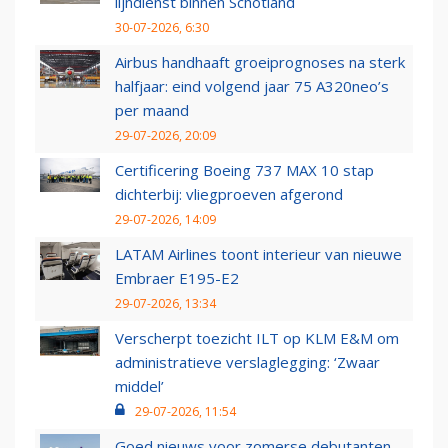
lijndienst binnen Schotland
30-07-2026, 6:30
Airbus handhaaft groeiprognoses na sterk
halfjaar: eind volgend jaar 75 A320neo’s
per maand
29-07-2026, 20:09
Certificering Boeing 737 MAX 10 stap
dichterbij: vliegproeven afgerond
29-07-2026, 14:09
LATAM Airlines toont interieur van nieuwe
Embraer E195-E2
29-07-2026, 13:34
Verscherpt toezicht ILT op KLM E&M om
administratieve verslaglegging: ‘Zwaar
middel’
29-07-2026, 11:54
Goed nieuws voor zomerse debutanten