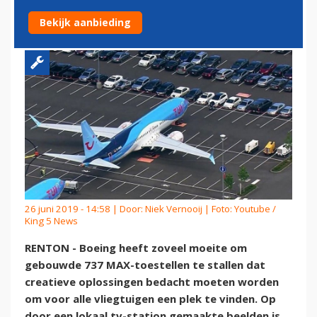
PERSONEEL
Bekijk aanbieding
26 juni 2019 - 14:58 | Door:
Niek Vernooij
| Foto: Youtube /
King 5 News
RENTON - Boeing heeft zoveel moeite om
gebouwde 737 MAX-toestellen te stallen dat
creatieve oplossingen bedacht moeten worden
om voor alle vliegtuigen een plek te vinden. Op
door een lokaal tv-station gemaakte beelden is