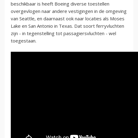
beschikbaar is heeft Boeing diverse toestellen
overgevlogen naar andere vestigingen in de omgeving
van Seattle, en daarnaast ook naar locaties als Moses
Lake en San Antonio in Texas. Dat soort ferryvluchten
zijn - in tegenstelling tot passagiersvluchten - wel
toegestaan.